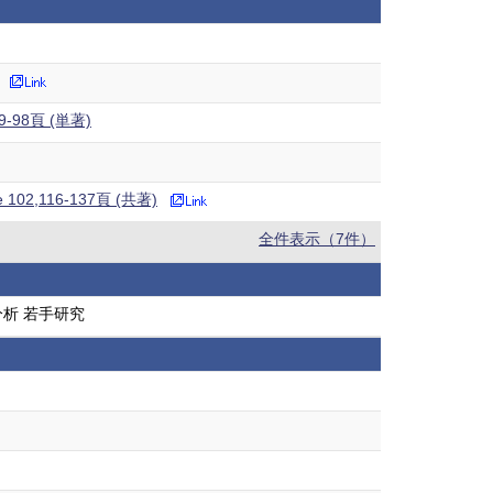
),89-98頁 (単著)
ance 102,116-137頁 (共著)
全件表示（7件）
析 若手研究