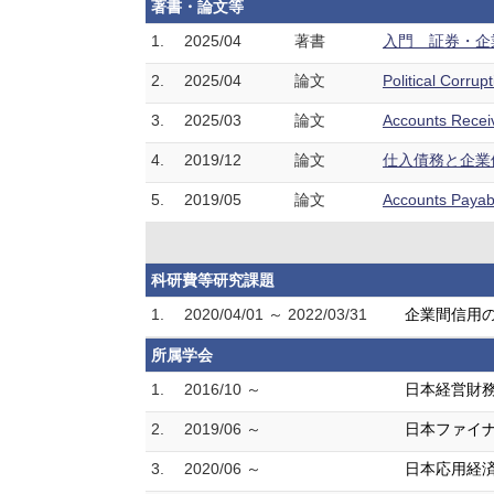
著書・論文等
1.
2025/04
著書
入門 証券・企
2.
2025/04
論文
Political Corr
3.
2025/03
論文
Accounts Recei
4.
2019/12
論文
仕入債務と企業価値
5.
2019/05
論文
Accounts Payab
科研費等研究課題
1.
2020/04/01 ～ 2022/03/31
企業間信用
所属学会
1.
2016/10 ～
日本経営財
2.
2019/06 ～
日本ファイ
3.
2020/06 ～
日本応用経