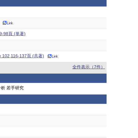
),89-98頁 (単著)
ance 102,116-137頁 (共著)
全件表示（7件）
析 若手研究