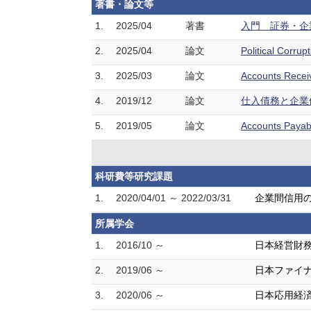
著書・論文等
1.
2025/04
著書
入門 証券・企
2.
2025/04
論文
Political Corr
3.
2025/03
論文
Accounts Recei
4.
2019/12
論文
仕入債務と企業価値
5.
2019/05
論文
Accounts Payab
科研費等研究課題
1.
2020/04/01 ～ 2022/03/31
企業間信用
所属学会
1.
2016/10 ～
日本経営財
2.
2019/06 ～
日本ファイ
3.
2020/06 ～
日本応用経