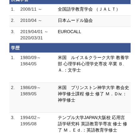
1.
2008/11 ～
全国語学教育学会 （ＪＡＬＴ）
2.
2010/04 ～
日本ムードル協会
3.
2019/04/01 ～
EUROCALL
2020/03/31
学歴
1.
1980/09～
米国 ルイス＆クラーク大学 教養学
1984/05
部 心理学科心理学史専攻 卒業 Ｂ.
Ａ.：文学士
2.
1986/09～
米国 プリンストン神学大学 教会史
1989/05
神学修士課程 修士 修了 Ｍ．Ｄiv.：
神学修士
3.
1994/02～
テンプル大学JAPAN大阪校 応用言
1995/08
語学研究科 英語教育学専攻 修士 修
了 Ｍ．Ｅｄ.：英語教育学修士