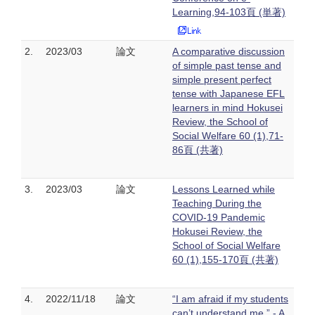
Learning,94-103頁 (単著)
2.
2023/03
論文
A comparative discussion
of simple past tense and
simple present perfect
tense with Japanese EFL
learners in mind Hokusei
Review, the School of
Social Welfare 60 (1),71-
86頁 (共著)
3.
2023/03
論文
Lessons Learned while
Teaching During the
COVID-19 Pandemic
Hokusei Review, the
School of Social Welfare
60 (1),155-170頁 (共著)
4.
2022/11/18
論文
“I am afraid if my students
can’t understand me.” - A