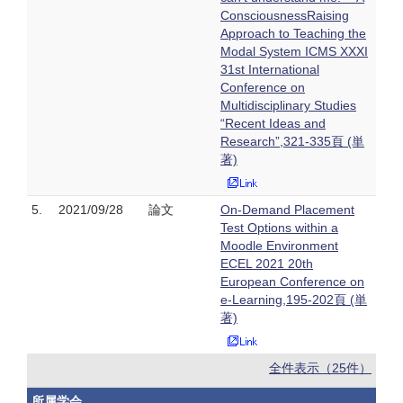
ConsciousnessRaising
Approach to Teaching the
Modal System ICMS XXXI
31st International
Conference on
Multidisciplinary Studies
“Recent Ideas and
Research”,321-335頁 (単
著)
5.
2021/09/28
論文
On-Demand Placement
Test Options within a
Moodle Environment
ECEL 2021 20th
European Conference on
e-Learning,195-202頁 (単
著)
全件表示（25件）
所属学会