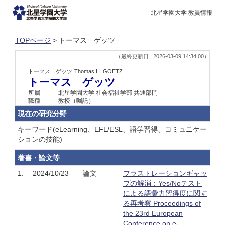
北星学園大学 教員情報
TOPページ
> トーマス ゲッツ
（最終更新日 : 2026-03-09 14:34:00）
トーマス ゲッツ
Thomas H. GOETZ
トーマス ゲッツ
所属
北星学園大学 社会福祉学部 共通部門
職種
教授（嘱託）
現在の研究分野
キーワード(eLearning、EFL/ESL、語学習得、コミュニケー
ションの技能)
著書・論文等
1.
2024/10/23
論文
フラストレーションギャッ
プの解消：Yes/Noテスト
による語彙力習得度に関す
る再考察 Proceedings of
the 23rd European
Conference on e-