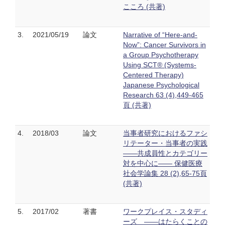
こころ (共著)
3.
2021/05/19
論文
Narrative of “Here-and-
Now”: Cancer Survivors in
a Group Psychotherapy
Using SCT® (Systems-
Centered Therapy)
Japanese Psychological
Research 63 (4),449-465
頁 (共著)
4.
2018/03
論文
当事者研究におけるファシ
リテーター・当事者の実践
——共成員性とカテゴリー
対を中心に—— 保健医療
社会学論集 28 (2),65-75頁
(共著)
5.
2017/02
著書
ワークプレイス・スタディ
ーズ ――はたらくことの