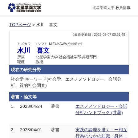
北星学園大学 教員情報
TOPページ
> 水川 喜文
（最終更新日 : 2025-03-07 00:31:45）
ミズカワ ヨシフミ
MIZUKAWA,Yoshifumi
水川 喜文
所属
北星学園大学 社会福祉学部 共通部門
職種
教授
現在の研究分野
社会学 キーワード(社会学、エスノメソドロジー、会話分
析、質的社会調査)
著書・論文等
1.
2023/04/24
著書
エスノメソドロジー・会話
分析ハンドブック (共著)
2.
2023/04/01
著書
実践の論理を描く－ー相互
行為のなかの知識・身体・