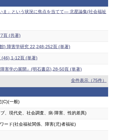
いま」という状況に焦点を当てて― 北星論集(社会福祉
頁 (共著)
害学研究 22,248-252頁 (単著)
,1-12頁 (単著)
展開』(明石書店),28-50頁 (単著)
全件表示（75件）
C)(一般)
イブ、現代史、社会調査、病·障害、性的差異)
ワード(社会福祉関係、障害(児)者福祉)