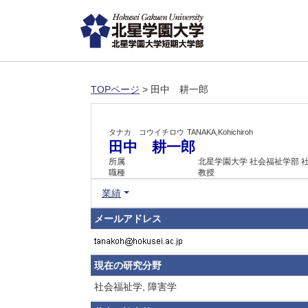
TOPページ
> 田中 耕一郎
タナカ コウイチロウ
TANAKA,Kohichiroh
田中 耕一郎
所属
北星学園大学 社会福祉学部 
職種
教授
業績
メールアドレス
現在の研究分野
社会福祉学, 障害学