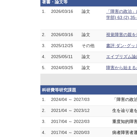
著書・論文等
1.
2026/03/16
論文
「障害の政治」
学部) 63 (2),3
2.
2026/03/16
論文
視覚障害の親を持つ
3.
2025/12/25
その他
書評:ダン･グッド
4.
2025/05/11
論文
エイブリズム論は
5.
2024/03/25
論文
障害から始まるが
科研費等研究課題
1.
2024/04 ～ 2027/03
「障害の政治
2.
2021/04 ～ 2023/12
生を辿り途を
3.
2017/04 ～ 2022/03
重度知的障害
4.
2017/04 ～ 2020/03
病者障害者運