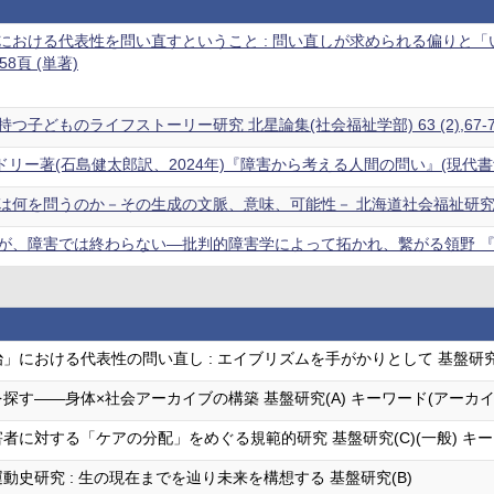
における代表性を問い直すということ : 問い直しが求められる偏りと「
5-58頁 (単著)
子どものライフストーリー研究 北星論集(社会福祉学部) 63 (2),67-77
リー著(石島健太郎訳、2024年)『障害から考える人間の問い』(現代書館) 障
何を問うのか－その生成の文脈、意味、可能性－ 北海道社会福祉研究 (46)
、障害では終わらない―批判的障害学によって拓かれ、繫がる領野 『障害学の
」における代表性の問い直し : エイブリズムを手がかりとして 基盤研究(
探す――身体×社会アーカイブの構築 基盤研究(A) キーワード(アーカ
者に対する「ケアの分配」をめぐる規範的研究 基盤研究(C)(一般) キー
動史研究 : 生の現在までを辿り未来を構想する 基盤研究(B)