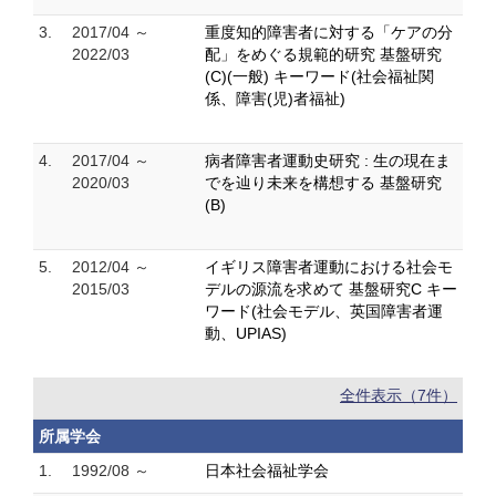
3.
2017/04 ～
重度知的障害者に対する「ケアの分
2022/03
配」をめぐる規範的研究 基盤研究
(C)(一般) キーワード(社会福祉関
係、障害(児)者福祉)
4.
2017/04 ～
病者障害者運動史研究 : 生の現在ま
2020/03
でを辿り未来を構想する 基盤研究
(B)
5.
2012/04 ～
イギリス障害者運動における社会モ
2015/03
デルの源流を求めて 基盤研究C キー
ワード(社会モデル、英国障害者運
動、UPIAS)
全件表示（7件）
所属学会
1.
1992/08 ～
日本社会福祉学会