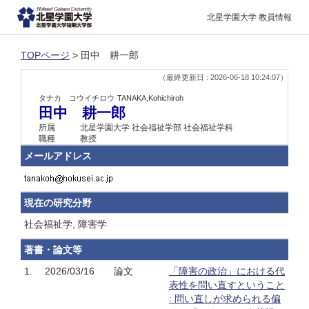
北星学園大学 教員情報
TOPページ
> 田中 耕一郎
（最終更新日 : 2026-06-18 10:24:07）
タナカ コウイチロウ
TANAKA,Kohichiroh
田中 耕一郎
所属
北星学園大学 社会福祉学部 社会福祉学科
職種
教授
メールアドレス
現在の研究分野
社会福祉学, 障害学
著書・論文等
1.
2026/03/16
論文
「障害の政治」における代
表性を問い直すということ
: 問い直しが求められる偏