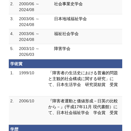
2.
2000/06 ～
社会事業史学会
2024/08
3.
2003/06 ～
日本地域福祉学会
2024/08
4.
2003/06 ～
福祉社会学会
2024/08
5.
2003/10 ～
障害学会
2026/03
学術賞
1.
1999/10
「障害者の生活史における普遍的問題
と主観的社会構成に関する研究」に
て、日本生活学会 研究奨励賞 受賞
2.
2006/10
『障害者運動と価値形成－日英の比較
から－』(平成17年11月 現代書館）に
て、日本社会福祉学会 学会賞 受賞
学歴