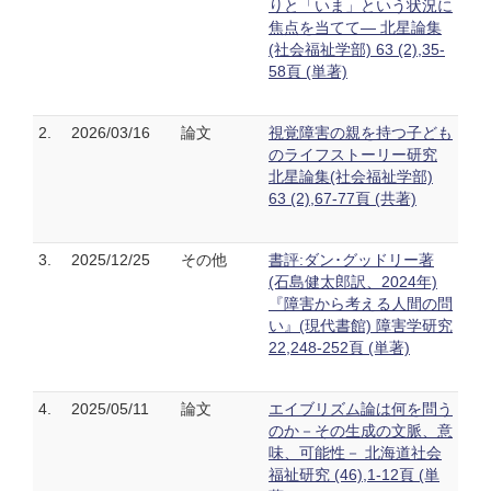
りと「いま」という状況に
焦点を当てて― 北星論集
(社会福祉学部) 63 (2),35-
58頁 (単著)
2.
2026/03/16
論文
視覚障害の親を持つ子ども
のライフストーリー研究
北星論集(社会福祉学部)
63 (2),67-77頁 (共著)
3.
2025/12/25
その他
書評:ダン･グッドリー著
(石島健太郎訳、2024年)
『障害から考える人間の問
い』(現代書館) 障害学研究
22,248-252頁 (単著)
4.
2025/05/11
論文
エイブリズム論は何を問う
のか－その生成の文脈、意
味、可能性－ 北海道社会
福祉研究 (46),1-12頁 (単