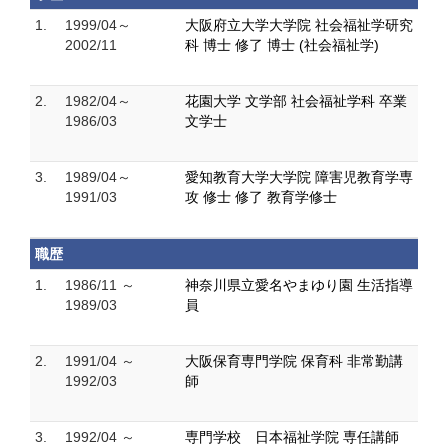
1.
1999/04～
大阪府立大学大学院 社会福祉学研究
2002/11
科 博士 修了 博士 (社会福祉学)
2.
1982/04～
花園大学 文学部 社会福祉学科 卒業
1986/03
文学士
3.
1989/04～
愛知教育大学大学院 障害児教育学専
1991/03
攻 修士 修了 教育学修士
職歴
1.
1986/11 ～
神奈川県立愛名やまゆり園 生活指導
1989/03
員
2.
1991/04 ～
大阪保育専門学院 保育科 非常勤講
1992/03
師
3.
1992/04 ～
専門学校 日本福祉学院 専任講師