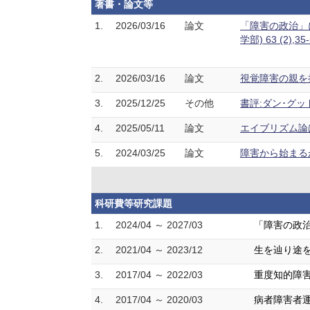
著書・論文等
1.
2026/03/16
論文
「障害の政治」
学部) 63 (2),3
2.
2026/03/16
論文
視覚障害の親を持つ
3.
2025/12/25
その他
書評:ダン･グッド
4.
2025/05/11
論文
エイブリズム論は
5.
2024/03/25
論文
障害から始まるが
科研費等研究課題
1.
2024/04 ～ 2027/03
「障害の政治
2.
2021/04 ～ 2023/12
生を辿り途を
3.
2017/04 ～ 2022/03
重度知的障害
4.
2017/04 ～ 2020/03
病者障害者運