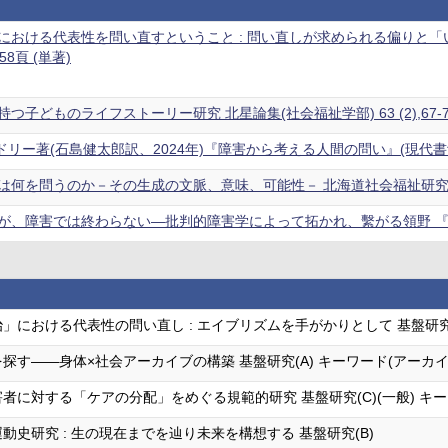
における代表性を問い直すということ : 問い直しが求められる偏りと「
5-58頁 (単著)
子どものライフストーリー研究 北星論集(社会福祉学部) 63 (2),67-77
リー著(石島健太郎訳、2024年)『障害から考える人間の問い』(現代書館) 障
何を問うのか－その生成の文脈、意味、可能性－ 北海道社会福祉研究 (46)
、障害では終わらない―批判的障害学によって拓かれ、繫がる領野 『障害学の
」における代表性の問い直し : エイブリズムを手がかりとして 基盤研究(
探す――身体×社会アーカイブの構築 基盤研究(A) キーワード(アーカ
者に対する「ケアの分配」をめぐる規範的研究 基盤研究(C)(一般) キー
動史研究 : 生の現在までを辿り未来を構想する 基盤研究(B)