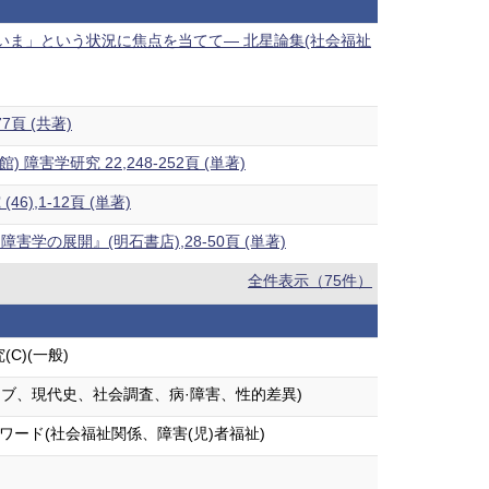
いま」という状況に焦点を当てて― 北星論集(社会福祉
頁 (共著)
害学研究 22,248-252頁 (単著)
,1-12頁 (単著)
展開』(明石書店),28-50頁 (単著)
全件表示（75件）
C)(一般)
イブ、現代史、社会調査、病·障害、性的差異)
ワード(社会福祉関係、障害(児)者福祉)