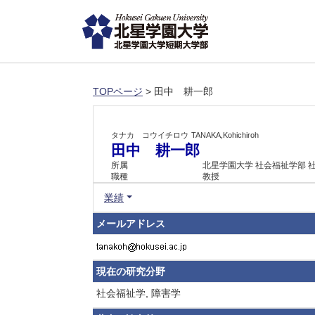
TOPページ
> 田中 耕一郎
タナカ コウイチロウ
TANAKA,Kohichiroh
田中 耕一郎
所属
北星学園大学 社会福祉学部 
職種
教授
業績
メールアドレス
現在の研究分野
社会福祉学, 障害学