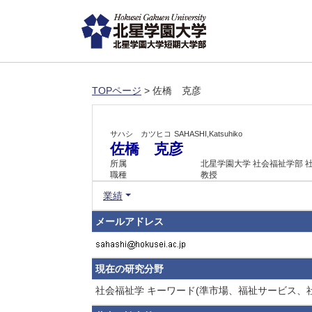
TOPページ
> 佐橋 克彦
サハシ カツヒコ
SAHASHI,Katsuhiko
佐橋 克彦
所属
北星学園大学 社会福祉学部 
職種
教授
業績
メールアドレス
現在の研究分野
社会福祉学 キーワード(準市場、福祉サービス、