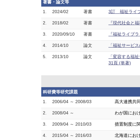
著書・論文等
1.
2024/02
著書
3訂 福祉ライブ
2.
2018/02
著書
『現代社会と福祉
3.
2020/09/10
著書
『福祉ライブラ
4.
2014/10
論文
「福祉サービスの
5.
2013/10
論文
「変容する福祉
31頁 (単著)
科研費等研究課題
1.
2006/04 ～ 2008/03
高大連携共同
2.
2008/04 ～
わが国におけ
3.
2009/04 ～ 2010/03
措置制度に関
4.
2015/04 ～ 2016/03
北海道におけ