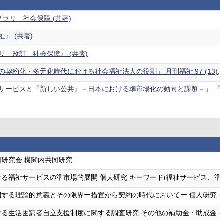
ラリ 社会保障 (共著)
』 (共著)
リ 改訂 社会保障』 (共著)
契約化・多元化時代における社会福祉法人の役割」 月刊福祉 97 (13),18
サービスと『新しい公共』－日本における準市場化の動向と課題－」 『社会政
研究会 機関内共同研究
る福祉サービスの準市場的展開 個人研究 キーワード(福祉サービス、
する理論的意義とその限界ー措置から契約の時代においてー 個人研究 
る生活困窮者自立支援制度に関する調査研究 その他の補助金・助成金 