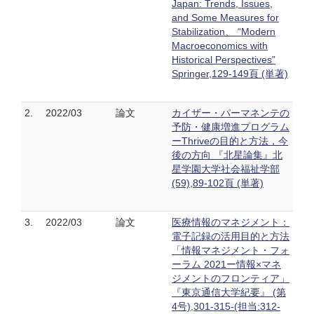
Japan: Trends, Issues,
and Some Measures for
Stabilization、 “Modern
Macroeconomics with
Historical Perspectives”
Springer,129-149頁 (単著)
2.
2022/03
論文
カイザー・パーマネンテの
予防・健康増進プログラム
ーThriveの目的と方法，今
後の方向 『北星論集』北
星学園大学社会福祉学部
(59),89-102頁 (単著)
3.
2022/03
論文
医療情報のマネジメント：
電子記録の活用目的と方法
「情報マネジメント・フォ
ーラム 2021ー情報×マネ
ジメントのフロンティア」
『東京通信大学紀要』 (第
4号),301-315-(担当:312-