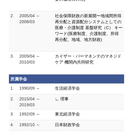
2.
2005/04 ～
社会保障財政の新展開ー地域間所得
2008/03
再分配と資源配分システムとしての
医療・介護制度 基盤研究（C） キー
ワード(医療制度、介護制度、所得
再分配、地域、地方財政)
3.
2009/04 ～
カイザー・パーマネンテのマネジド
2010/03
ケア 機関内共同研究
所属学会
1.
1990/09 ～
生活経済学会
2.
2015/04 ～
∟ 理事
2019/03
3.
1992/09 ～
東北経済学会
4.
1992/10 ～
日本財政学会