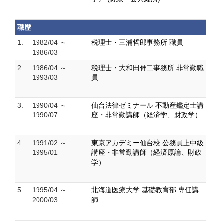
職歴
1.
1982/04 ～
税理士・三浦哲郎事務所 職員
1986/03
2.
1986/04 ～
税理士・大和田伸二事務所 非常勤職
1993/03
員
3.
1990/04 ～
仙台法律ゼミナール 不動産鑑定士講
1990/07
座・非常勤講師（経済学、財政学）
4.
1991/02 ～
東京アカデミー仙台校 公務員上中級
1995/01
講座・非常勤講師（経済原論、財政
学）
5.
1995/04 ～
北海道医療大学 基礎教育部 専任講
2000/03
師