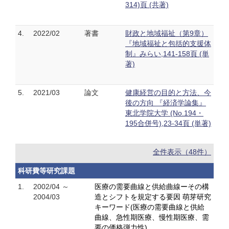
314)頁 (共著)
4.
2022/02
著書
財政と地域福祉（第9章）
『地域福祉と包括的支援体
制』みらい,141-158頁 (単
著)
5.
2021/03
論文
健康経営の目的と方法、今
後の方向 『経済学論集』
東北学院大学 (No.194・
195合併号),23-34頁 (単著)
全件表示（48件）
科研費等研究課題
1.
2002/04 ～
医療の需要曲線と供給曲線ーその構
2004/03
造とシフトを規定する要因 萌芽研究
キーワード(医療の需要曲線と供給
曲線、急性期医療、慢性期医療、需
要の価格弾力性)