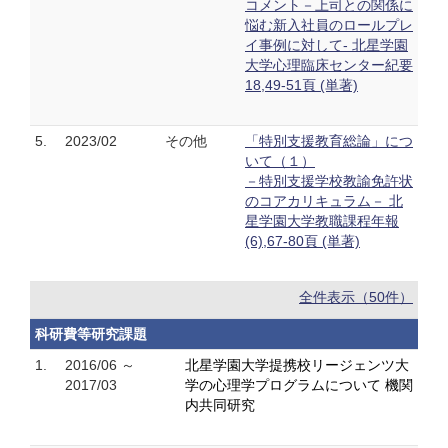
コメント－上司との関係に
悩む新入社員のロールプレ
イ事例に対して- 北星学園
大学心理臨床センター紀要
18,49-51頁 (単著)
5.
2023/02
その他
「特別支援教育総論」につ
いて（１）
－特別支援学校教諭免許状
のコアカリキュラム－ 北
星学園大学教職課程年報
(6),67-80頁 (単著)
全件表示（50件）
科研費等研究課題
1.
2016/06 ～
北星学園大学提携校リージェンツ大
2017/03
学の心理学プログラムについて 機関
内共同研究