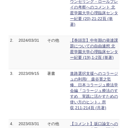
ウンセリング・ロールプレ
イの考察へのコメント 北
星学園大学心理臨床センタ
ー紀要 (20),21-22頁 (単
著)
2.
2024/03/31
その他
【巻頭言】中年期の発達課
題についての自由連想 北
星学園大学心理臨床センタ
ー紀要 (19),1-2頁 (単著)
3.
2023/09/15
著書
進路選択支援へのコラージ
ュの利用/ 森谷寛之監
修、日本コラージュ療法学
会編『コラージュ療法のす
すめ 実践に活かすための
使い方のヒント』所
収,211-214頁 (共著)
4.
2023/03/31
その他
【コメント】坂口論文への