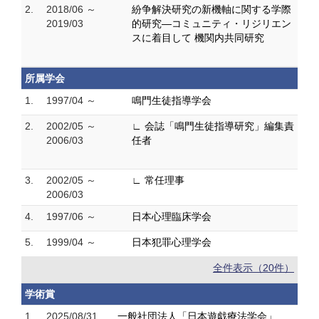
2.
2018/06 ～
紛争解決研究の新機軸に関する学際
2019/03
的研究―コミュニティ・リジリエン
スに着目して 機関内共同研究
所属学会
1.
1997/04 ～
鳴門生徒指導学会
2.
2002/05 ～
∟ 会誌「鳴門生徒指導研究」編集責
2006/03
任者
3.
2002/05 ～
∟ 常任理事
2006/03
4.
1997/06 ～
日本心理臨床学会
5.
1999/04 ～
日本犯罪心理学会
全件表示（20件）
学術賞
1.
2025/08/31
一般社団法人「日本遊戯療法学会」