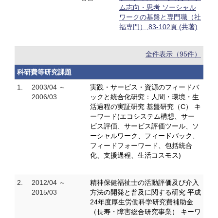
ム志向・思考 ソーシャル
ワークの基盤と専門職（社
福専門）,83-102頁 (共著)
全件表示（95件）
科研費等研究課題
1.
2003/04 ～
実践・サービス・資源のフィードバ
2006/03
ックと統合化研究：人間・環境・生
活過程の実証研究 基盤研究（C） キ
ーワード(エコシステム構想、サー
ビス評価、サービス評価ツール、ソ
ーシャルワーク、フィードバック、
フィードフォーワード、包括統合
化、支援過程、生活コスモス)
2.
2012/04 ～
精神保健福祉士の活動評価及び介入
2015/03
方法の開発と普及に関する研究 平成
24年度厚生労働科学研究費補助金
（長寿・障害総合研究事業） キーワ