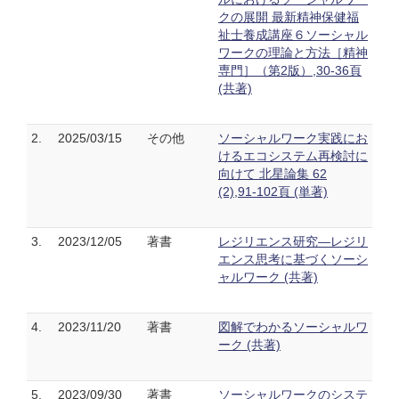
クの展開 最新精神保健福
祉士養成講座６ソーシャル
ワークの理論と方法［精神
専門］（第2版）,30-36頁
(共著)
2.
2025/03/15
その他
ソーシャルワーク実践にお
けるエコシステム再検討に
向けて 北星論集 62
(2),91-102頁 (単著)
3.
2023/12/05
著書
レジリエンス研究―レジリ
エンス思考に基づくソーシ
ャルワーク (共著)
4.
2023/11/20
著書
図解でわかるソーシャルワ
ーク (共著)
5.
2023/09/30
著書
ソーシャルワークのシステ