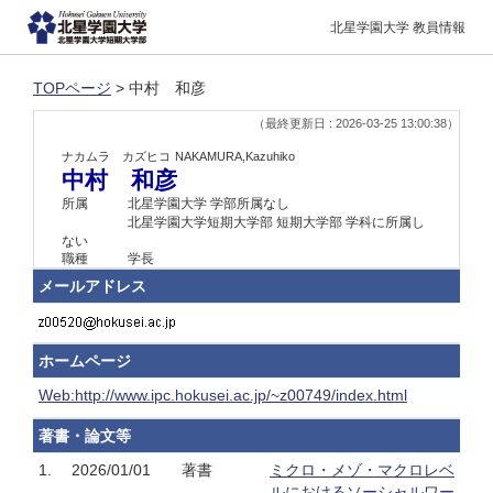
北星学園大学 教員情報
TOPページ
> 中村 和彦
（最終更新日 : 2026-03-25 13:00:38）
ナカムラ カズヒコ
NAKAMURA,Kazuhiko
中村 和彦
所属
北星学園大学 学部所属なし
北星学園大学短期大学部 短期大学部 学科に所属し
ない
職種
学長
メールアドレス
ホームページ
Web:http://www.ipc.hokusei.ac.jp/~z00749/index.html
著書・論文等
1.
2026/01/01
著書
ミクロ・メゾ・マクロレベ
ルにおけるソーシャルワー