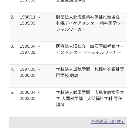
1987/03
児童生活指導員
2.
1988/11 ～
財団法人北海道精神保健推進協会
1995/03
札幌デイケアセンター 精神医学ソー
シャルワーカー
3.
1995/04 ～
医療法人渓仁会 白石医療福祉サー
1997/02
ビスセンター ソーシャルワーカー
4.
1997/03 ～
学校法人成徳学園 札幌社会福祉専
2000/03
門学校 教諭
5.
2000/04 ～
学校法人武田学園 広島文教女子大
2003/03
学 人間科学部 人間福祉学科 専任
講師
全件表示（24件）