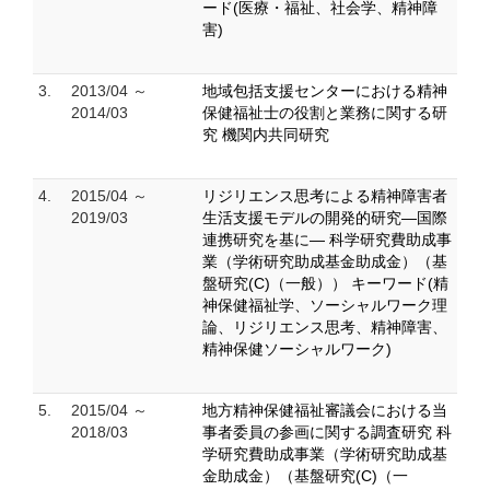
ード(医療・福祉、社会学、精神障
害)
3.
2013/04 ～
地域包括支援センターにおける精神
2014/03
保健福祉士の役割と業務に関する研
究 機関内共同研究
4.
2015/04 ～
リジリエンス思考による精神障害者
2019/03
生活支援モデルの開発的研究―国際
連携研究を基に― 科学研究費助成事
業（学術研究助成基金助成金）（基
盤研究(C)（一般）） キーワード(精
神保健福祉学、ソーシャルワーク理
論、リジリエンス思考、精神障害、
精神保健ソーシャルワーク)
5.
2015/04 ～
地方精神保健福祉審議会における当
2018/03
事者委員の参画に関する調査研究 科
学研究費助成事業（学術研究助成基
金助成金）（基盤研究(C)（一