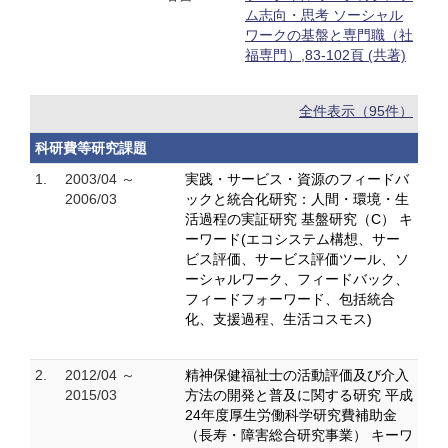
ム志向・思考 ソーシャル
ワークの基盤と専門職（社
福専門）,83-102頁 (共著)
全件表示（95件）
科研費等研究課題
1.
2003/04 ～
実践・サービス・資源のフィードバ
2006/03
ックと統合化研究：人間・環境・生
活過程の実証研究 基盤研究（C） キ
ーワード(エコシステム構想、サー
ビス評価、サービス評価ツール、ソ
ーシャルワーク、フィードバック、
フィードフォーワード、包括統合
化、支援過程、生活コスモス)
2.
2012/04 ～
精神保健福祉士の活動評価及び介入
2015/03
方法の開発と普及に関する研究 平成
24年度厚生労働科学研究費補助金
（長寿・障害総合研究事業） キーワ