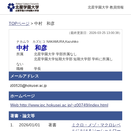
北星学園大学 教員情報
TOPページ
> 中村 和彦
（最終更新日 : 2026-03-25 13:00:38）
ナカムラ カズヒコ
NAKAMURA,Kazuhiko
中村 和彦
所属
北星学園大学 学部所属なし
北星学園大学短期大学部 短期大学部 学科に所属し
ない
職種
学長
メールアドレス
ホームページ
Web:http://www.ipc.hokusei.ac.jp/~z00749/index.html
著書・論文等
1.
2026/01/01
著書
ミクロ・メゾ・マクロレベ
ルにおけるソーシャルワー