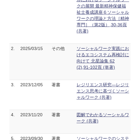
クの展開 最新精神保健福
祉士養成講座６ソーシャル
ワークの理論と方法［精神
専門］（第2版）,30-36頁
(共著)
2.
2025/03/15
その他
ソーシャルワーク実践にお
けるエコシステム再検討に
向けて 北星論集 62
(2),91-102頁 (単著)
3.
2023/12/05
著書
レジリエンス研究―レジリ
エンス思考に基づくソーシ
ャルワーク (共著)
4.
2023/11/20
著書
図解でわかるソーシャルワ
ーク (共著)
5.
2023/09/30
著書
ソーシャルワークのシステ