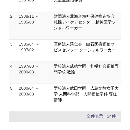
1987/03
児童生活指導員
2.
1988/11 ～
財団法人北海道精神保健推進協会
1995/03
札幌デイケアセンター 精神医学ソー
シャルワーカー
3.
1995/04 ～
医療法人渓仁会 白石医療福祉サー
1997/02
ビスセンター ソーシャルワーカー
4.
1997/03 ～
学校法人成徳学園 札幌社会福祉専
2000/03
門学校 教諭
5.
2000/04 ～
学校法人武田学園 広島文教女子大
2003/03
学 人間科学部 人間福祉学科 専任
講師
全件表示（24件）