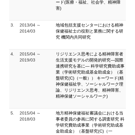
ード(医療・福祉、社会学、精神障
害)
3.
2013/04 ～
地域包括支援センターにおける精神
2014/03
保健福祉士の役割と業務に関する研
究 機関内共同研究
4.
2015/04 ～
リジリエンス思考による精神障害者
2019/03
生活支援モデルの開発的研究―国際
連携研究を基に― 科学研究費助成事
業（学術研究助成基金助成金）（基
盤研究(C)（一般）） キーワード(精
神保健福祉学、ソーシャルワーク理
論、リジリエンス思考、精神障害、
精神保健ソーシャルワーク)
5.
2015/04 ～
地方精神保健福祉審議会における当
2018/03
事者委員の参画に関する調査研究 科
学研究費助成事業（学術研究助成基
金助成金）（基盤研究(C)（一