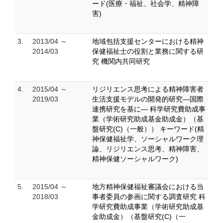
ード(医療・福祉、社会学、精神障
害)
3.
2013/04 ～
地域包括支援センターにおける精神
2014/03
保健福祉士の役割と業務に関する研
究 機関内共同研究
4.
2015/04 ～
リジリエンス思考による精神障害者
2019/03
生活支援モデルの開発的研究―国際
連携研究を基に― 科学研究費助成事
業（学術研究助成基金助成金）（基
盤研究(C)（一般）） キーワード(精
神保健福祉学、ソーシャルワーク理
論、リジリエンス思考、精神障害、
精神保健ソーシャルワーク)
5.
2015/04 ～
地方精神保健福祉審議会における当
2018/03
事者委員の参画に関する調査研究 科
学研究費助成事業（学術研究助成基
金助成金）（基盤研究(C)（一