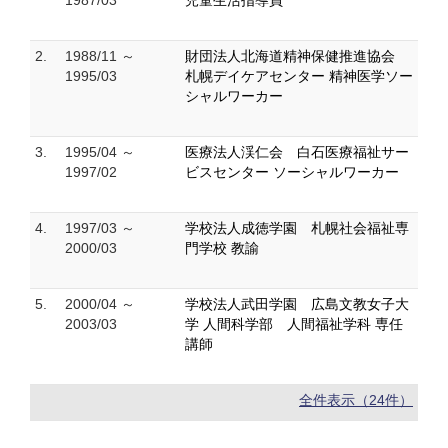
1987/03
児童生活指導員
2.
1988/11 ～
財団法人北海道精神保健推進協会
1995/03
札幌デイケアセンター 精神医学ソー
シャルワーカー
3.
1995/04 ～
医療法人渓仁会 白石医療福祉サー
1997/02
ビスセンター ソーシャルワーカー
4.
1997/03 ～
学校法人成徳学園 札幌社会福祉専
2000/03
門学校 教諭
5.
2000/04 ～
学校法人武田学園 広島文教女子大
2003/03
学 人間科学部 人間福祉学科 専任
講師
全件表示（24件）