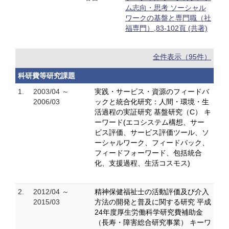
ム志向・思考 ソーシャル
ワークの基盤と専門職（社
福専門）,83-102頁 (共著)
全件表示（95件）
科研費等研究課題
1.
2003/04 ～
実践・サービス・資源のフィードバ
2006/03
ックと統合化研究：人間・環境・生
活過程の実証研究 基盤研究（C） キ
ーワード(エコシステム構想、サー
ビス評価、サービス評価ツール、ソ
ーシャルワーク、フィードバック、
フィードフォーワード、包括統合
化、支援過程、生活コスモス)
2.
2012/04 ～
精神保健福祉士の活動評価及び介入
2015/03
方法の開発と普及に関する研究 平成
24年度厚生労働科学研究費補助金
（長寿・障害総合研究事業） キーワ