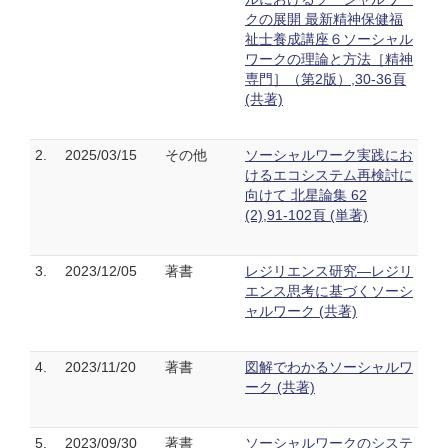
クの展開 最新精神保健福
祉士養成講座６ソーシャル
ワークの理論と方法［精神
専門］（第2版）,30-36頁
(共著)
2.
2025/03/15
その他
ソーシャルワーク実践にお
けるエコシステム再検討に
向けて 北星論集 62
(2),91-102頁 (単著)
3.
2023/12/05
著書
レジリエンス研究―レジリ
エンス思考に基づくソーシ
ャルワーク (共著)
4.
2023/11/20
著書
図解でわかるソーシャルワ
ーク (共著)
5.
2023/09/30
著書
ソーシャルワークのシステ