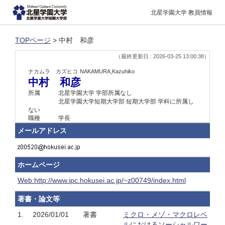
北星学園大学 教員情報
TOPページ
> 中村 和彦
（最終更新日 : 2026-03-25 13:00:38）
ナカムラ カズヒコ
NAKAMURA,Kazuhiko
中村 和彦
所属
北星学園大学 学部所属なし
北星学園大学短期大学部 短期大学部 学科に所属し
ない
職種
学長
メールアドレス
ホームページ
Web:http://www.ipc.hokusei.ac.jp/~z00749/index.html
著書・論文等
1.
2026/01/01
著書
ミクロ・メゾ・マクロレベ
ルにおけるソーシャルワー