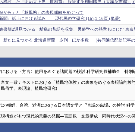
検討した『明治大正史 世相篇』 接続する柳田國男（大塚英志編）,75-9
帖から」と「秋風帖」の表現傾向をめぐって
聞』紙上における試み―― 現代民俗学研究 (15),1-16頁 (単著)
書簡2通見つかる 離島の昔話を収集、民俗学への熱意もにじむ 東京新聞,2
 新たに見つかる 北海道新聞 夕刊 ほか多数 （共同通信配信記事のため）
学における〈方言〉使用をめぐる諸問題の検討 科学研究費補助金 特別
＝言文一致テキストにおける「植民地体験」の表象をめぐる表現論的検討 
、民俗学、表現論、植民地研究)
0年代の朝鮮、台湾、満洲における日本語文学と〝言説の磁場〟の検討 科
表現構造がもつ現代的意義の発掘―言語観・文章構成・同時代状況への関