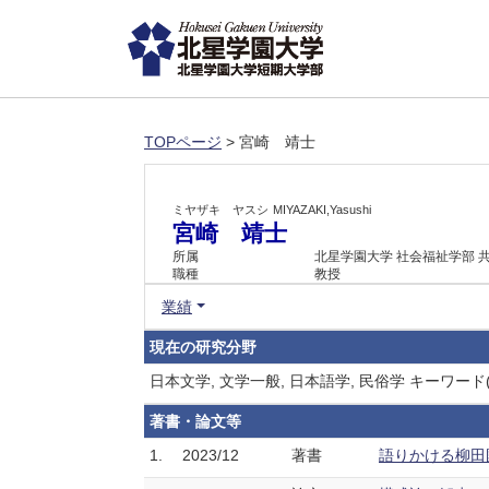
TOPページ
> 宮崎 靖士
ミヤザキ ヤスシ
MIYAZAKI,Yasushi
宮崎 靖士
所属
北星学園大学 社会福祉学部 
職種
教授
業績
現在の研究分野
日本文学, 文学一般, 日本語学, 民俗学 キー
著書・論文等
1.
2023/12
著書
語りかける柳田國