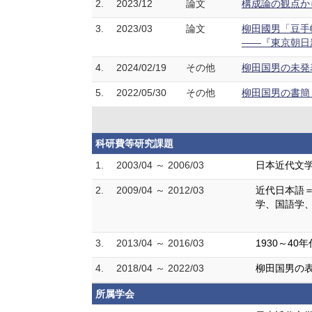
2.
2023/12
論文
構成論の観点から
3.
2023/03
論文
柳田國男「豆手
――『東京朝日新
4.
2024/02/19
その他
柳田国男の未発表
5.
2022/05/30
その他
柳田国男の書簡
科研費等研究課題
1.
2003/04 ～ 2006/03
日本近代文
2.
2009/04 ～ 2012/03
近代日本語
学、国語学
3.
2013/04 ～ 2016/03
1930～4
4.
2018/04 ～ 2022/03
柳田国男の
所属学会