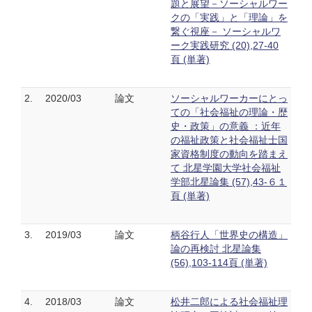
題と展望－ソーシャルワー
クの「実践」と「理論」を
繋ぐ視座－ ソーシャルワ
ーク実践研究 (20),27-40
頁 (単著)
2.
2020/03
論文
ソーシャルワーカーにとっ
ての「社会福祉の理論・歴
史・政策」の意義 ：近年
の福祉政策と社会福祉士国
家資格制度の動向を踏まえ
て 北星学園大学社会福祉
学部北星論集 (57),43-６１
頁 (単著)
3.
2019/03
論文
柄谷行人「世界史の構造」
論の再検討 北星論集
(56),103-114頁 (単著)
4.
2018/03
論文
松井二郎による社会福祉理