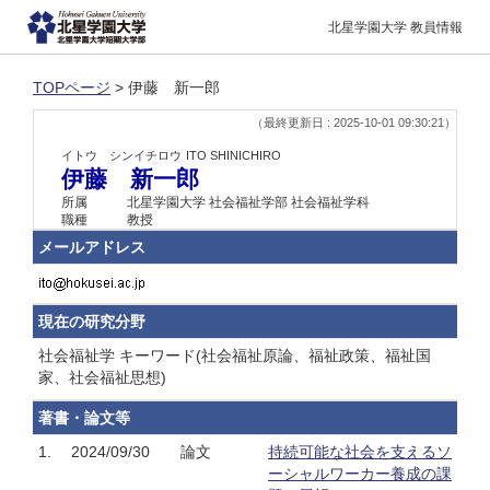
北星学園大学 教員情報
TOPページ
> 伊藤 新一郎
（最終更新日 : 2025-10-01 09:30:21）
イトウ シンイチロウ
ITO SHINICHIRO
伊藤 新一郎
所属
北星学園大学 社会福祉学部 社会福祉学科
職種
教授
メールアドレス
現在の研究分野
社会福祉学 キーワード(社会福祉原論、福祉政策、福祉国
家、社会福祉思想)
著書・論文等
1.
2024/09/30
論文
持続可能な社会を支えるソ
ーシャルワーカー養成の課