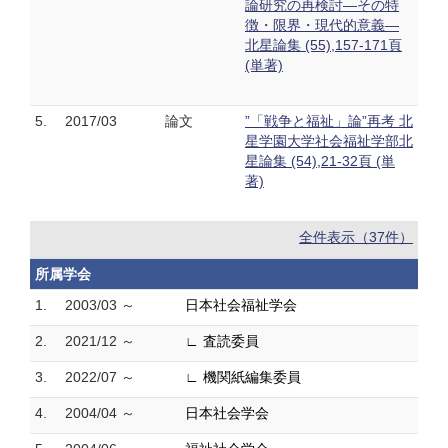
論研究の再検討―その特
徴・限界・現代的意義―
北星論集 (55),157-171頁
(単著)
5.
2017/03
論文
”「戦争と福祉」論”再考 北
星学園大学社会福祉学部北
星論集 (54),21-32頁 (単
著)
全件表示（37件）
所属学会
1.
2003/03 ～
日本社会福祉学会
2.
2021/12 ～
∟ 査読委員
3.
2022/07 ～
∟ 機関紙編集委員
4.
2004/04 ～
日本社会学会