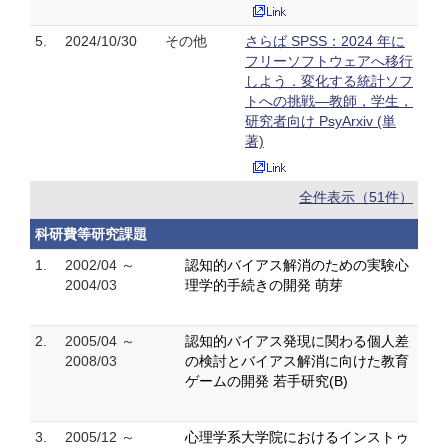
5.
2024/10/30
その他
さらば SPSS：2024 年に
フリーソフトウェアへ移行
しよう．変化する統計ソフ
トへの挑戦—教師，学生，
研究者向け PsyArxiv (単
著)
全件表示（51件）
科研費等研究課題
1.
2002/04 ～
認知的バイアス解消のための実験心
2004/03
理学的手続きの開発 萌芽
2.
2005/04 ～
認知的バイアス発現に関わる個人差
2008/03
の検討とバイアス解消に向けた教育
ゲームの開発 若手研究(B)
3.
2005/12 ～
心理学系大学院におけるインストゥ