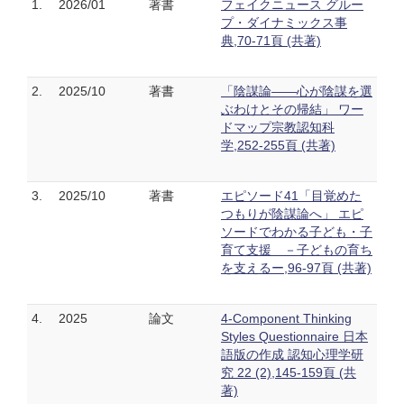
1.
2026/01
著書
フェイクニュース グルー
プ・ダイナミックス事
典,70-71頁 (共著)
2.
2025/10
著書
「陰謀論——心が陰謀を選
ぶわけとその帰結」 ワー
ドマップ宗教認知科
学,252-255頁 (共著)
3.
2025/10
著書
エピソード41「目覚めた
つもりが陰謀論へ」 エピ
ソードでわかる子ども・子
育て支援 －子どもの育ち
を支えるー,96-97頁 (共著)
4.
2025
論文
4-Component Thinking
Styles Questionnaire 日本
語版の作成 認知心理学研
究 22 (2),145-159頁 (共
著)