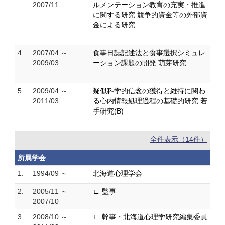
2007/11
ルメンテーション教育の充実・推進
に関する研究 競争的資金等の外部資
金による研究
4.
2007/04 ～
食事日誌記述法と食事選択シミュレ
2009/03
ーション課題の開発 萌芽研究
5.
2009/04 ～
疑似科学的信念の獲得と維持に関わ
2011/03
る心内情報処理過程の基礎的研究 若
手研究(B)
全件表示（14件）
所属学会
1.
1994/09 ～
北海道心理学会
2.
2005/11 ～
∟ 監事
2007/10
3.
2008/10 ～
∟ 幹事・北海道心理学研究編集委員