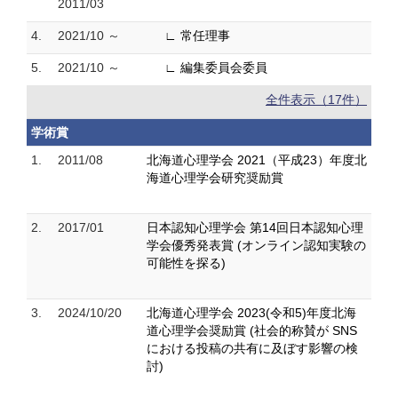
2011/03
4.
2021/10 ～
∟ 常任理事
5.
2021/10 ～
∟ 編集委員会委員
全件表示（17件）
学術賞
1.
2011/08
北海道心理学会 2021（平成23）年度北
海道心理学会研究奨励賞
2.
2017/01
日本認知心理学会 第14回日本認知心理
学会優秀発表賞 (オンライン認知実験の
可能性を探る)
3.
2024/10/20
北海道心理学会 2023(令和5)年度北海
道心理学会奨励賞 (社会的称賛が SNS
における投稿の共有に及ぼす影響の検
討)