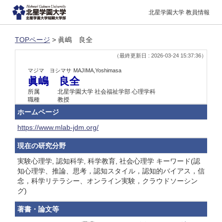
北星学園大学 教員情報
TOPページ
> 眞嶋 良全
（最終更新日 : 2026-03-24 15:37:36）
マジマ ヨシマサ
MAJIMA,Yoshimasa
眞嶋 良全
所属
北星学園大学 社会福祉学部 心理学科
職種
教授
ホームページ
https://www.mlab-jdm.org/
現在の研究分野
実験心理学, 認知科学, 科学教育, 社会心理学 キーワード(認
知心理学、推論、思考，認知スタイル，認知的バイアス，信
念，科学リテラシー、オンライン実験，クラウドソーシン
グ)
著書・論文等