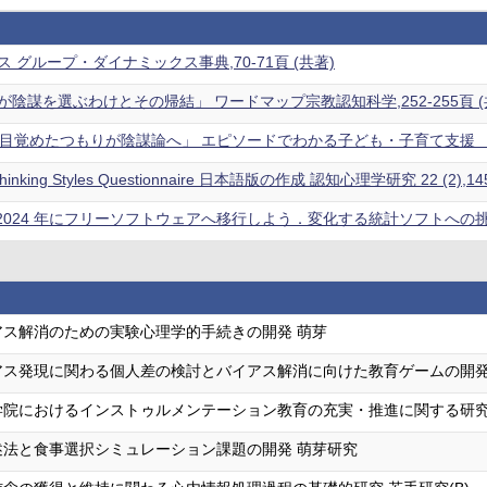
 グループ・ダイナミックス事典,70-71頁 (共著)
陰謀を選ぶわけとその帰結」 ワードマップ宗教認知科学,252-255頁 (
目覚めたつもりが陰謀論へ」 エピソードでわかる子ども・子育て支援 －子
Thinking Styles Questionnaire 日本語版の作成 認知心理学研究 22 (2),14
：2024 年にフリーソフトウェアへ移行しよう．変化する統計ソフトへの挑戦—
アス解消のための実験心理学的手続きの開発 萌芽
ス発現に関わる個人差の検討とバイアス解消に向けた教育ゲームの開発 
学院におけるインストゥルメンテーション教育の充実・推進に関する研究
述法と食事選択シミュレーション課題の開発 萌芽研究