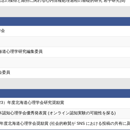
念の獲得と維持に関わる心内情報処理過程の基礎的研究 若手研究(B)
学会
海道心理学研究編集委員
会委員
成23）年度北海道心理学会研究奨励賞
本認知心理学会優秀発表賞 (オンライン認知実験の可能性を探る)
5)年度北海道心理学会奨励賞 (社会的称賛が SNS における投稿の共有に