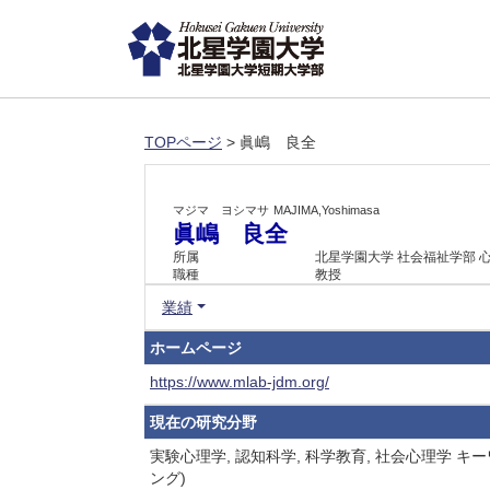
TOPページ
> 眞嶋 良全
マジマ ヨシマサ
MAJIMA,Yoshimasa
眞嶋 良全
所属
北星学園大学 社会福祉学部 
職種
教授
業績
ホームページ
https://www.mlab-jdm.org/
現在の研究分野
実験心理学, 認知科学, 科学教育, 社会心理
ング)