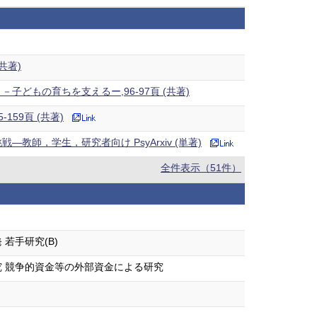
共著)
どもの育ちを支えるー,96-97頁 (共著)
5-159頁 (共著)
教師，学生，研究者向け PsyArxiv (単著)
全件表示（51件）
若手研究(B)
 競争的資金等の外部資金による研究