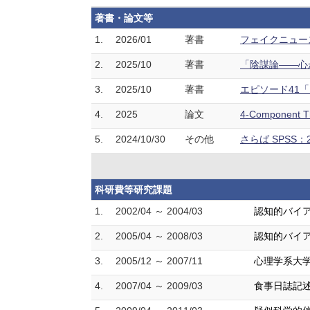
著書・論文等
1.
2026/01
著書
フェイクニュース
2.
2025/10
著書
「陰謀論——心が
3.
2025/10
著書
エピソード41「
4.
2025
論文
4-Component 
5.
2024/10/30
その他
さらば SPSS
科研費等研究課題
1.
2002/04 ～ 2004/03
認知的バイ
2.
2005/04 ～ 2008/03
認知的バイア
3.
2005/12 ～ 2007/11
心理学系大
4.
2007/04 ～ 2009/03
食事日誌記