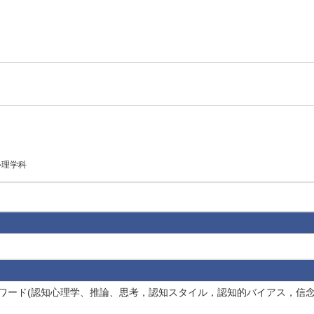
心理学科
学 キーワード(認知心理学、推論、思考，認知スタイル，認知的バイアス，