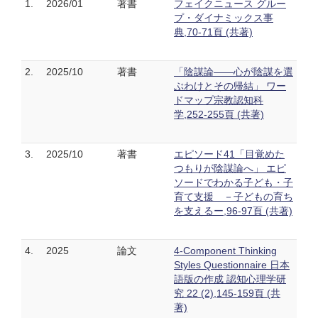
1.
2026/01
著書
フェイクニュース グルー
プ・ダイナミックス事
典,70-71頁 (共著)
2.
2025/10
著書
「陰謀論——心が陰謀を選
ぶわけとその帰結」 ワー
ドマップ宗教認知科
学,252-255頁 (共著)
3.
2025/10
著書
エピソード41「目覚めた
つもりが陰謀論へ」 エピ
ソードでわかる子ども・子
育て支援 －子どもの育ち
を支えるー,96-97頁 (共著)
4.
2025
論文
4-Component Thinking
Styles Questionnaire 日本
語版の作成 認知心理学研
究 22 (2),145-159頁 (共
著)