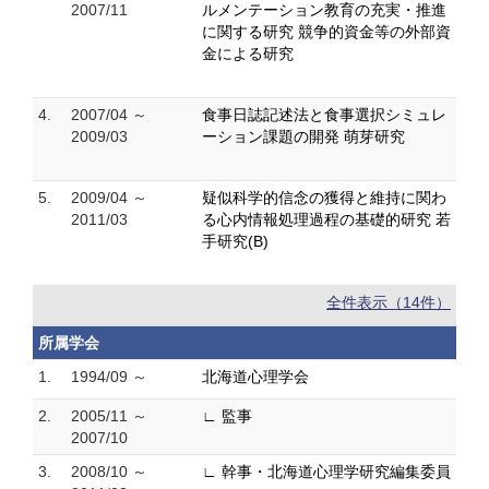
2007/11
ルメンテーション教育の充実・推進
に関する研究 競争的資金等の外部資
金による研究
4.
2007/04 ～
食事日誌記述法と食事選択シミュレ
2009/03
ーション課題の開発 萌芽研究
5.
2009/04 ～
疑似科学的信念の獲得と維持に関わ
2011/03
る心内情報処理過程の基礎的研究 若
手研究(B)
全件表示（14件）
所属学会
1.
1994/09 ～
北海道心理学会
2.
2005/11 ～
∟ 監事
2007/10
3.
2008/10 ～
∟ 幹事・北海道心理学研究編集委員