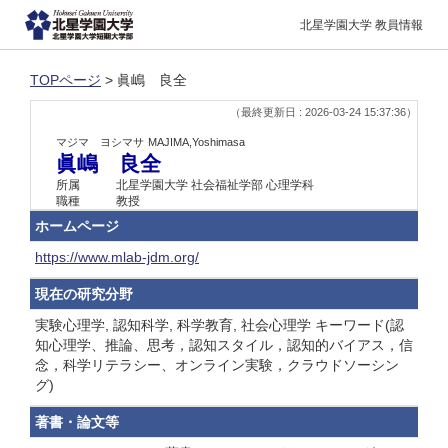
北星学園大学 教員情報
TOPページ
> 眞嶋 良全
（最終更新日 : 2026-03-24 15:37:36）
マジマ ヨシマサ
MAJIMA,Yoshimasa
眞嶋 良全
所属
北星学園大学 社会福祉学部 心理学科
職種
教授
ホームページ
https://www.mlab-jdm.org/
現在の研究分野
実験心理学, 認知科学, 科学教育, 社会心理学 キーワード(認
知心理学、推論、思考，認知スタイル，認知的バイアス，信
念，科学リテラシー、オンライン実験，クラウドソーシン
グ)
著書・論文等