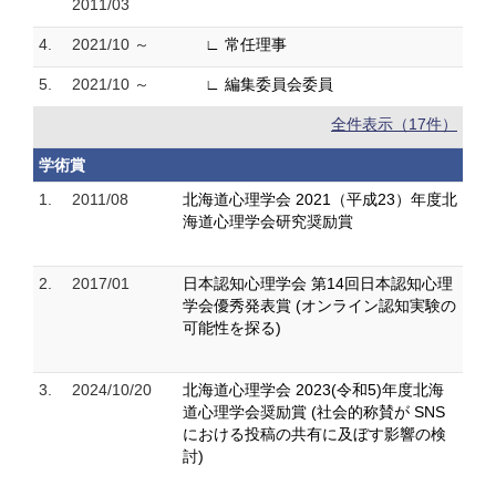
2011/03
4.
2021/10 ～
∟ 常任理事
5.
2021/10 ～
∟ 編集委員会委員
全件表示（17件）
学術賞
1.
2011/08
北海道心理学会 2021（平成23）年度北
海道心理学会研究奨励賞
2.
2017/01
日本認知心理学会 第14回日本認知心理
学会優秀発表賞 (オンライン認知実験の
可能性を探る)
3.
2024/10/20
北海道心理学会 2023(令和5)年度北海
道心理学会奨励賞 (社会的称賛が SNS
における投稿の共有に及ぼす影響の検
討)