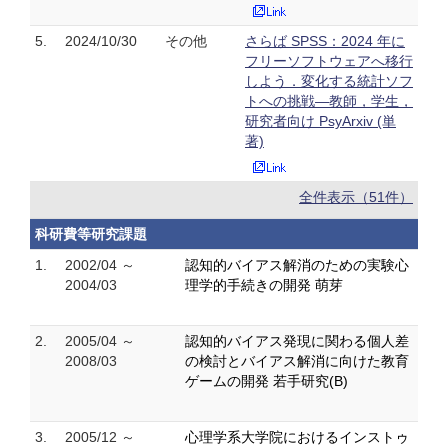
5.
2024/10/30
その他
さらば SPSS：2024 年に
フリーソフトウェアへ移行
しよう．変化する統計ソフ
トへの挑戦—教師，学生，
研究者向け PsyArxiv (単
著)
全件表示（51件）
科研費等研究課題
1.
2002/04 ～
認知的バイアス解消のための実験心
2004/03
理学的手続きの開発 萌芽
2.
2005/04 ～
認知的バイアス発現に関わる個人差
2008/03
の検討とバイアス解消に向けた教育
ゲームの開発 若手研究(B)
3.
2005/12 ～
心理学系大学院におけるインストゥ