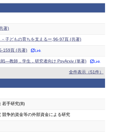
共著)
どもの育ちを支えるー,96-97頁 (共著)
5-159頁 (共著)
教師，学生，研究者向け PsyArxiv (単著)
全件表示（51件）
若手研究(B)
 競争的資金等の外部資金による研究