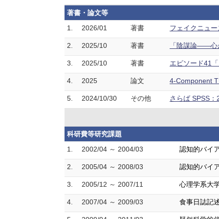
著書・論文等
1.
2026/01
著書
フェイクニュース
2.
2025/10
著書
「陰謀論——心が
3.
2025/10
著書
エピソード41「
4.
2025
論文
4-Component 
5.
2024/10/30
その他
さらば SPSS
科研費等研究課題
1.
2002/04 ～ 2004/03
認知的バイ
2.
2005/04 ～ 2008/03
認知的バイア
3.
2005/12 ～ 2007/11
心理学系大
4.
2007/04 ～ 2009/03
食事日誌記