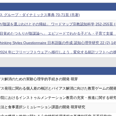
 グループ・ダイナミックス事典,70-71頁 (共著)
陰謀を選ぶわけとその帰結」 ワードマップ宗教認知科学,252-255頁 (
目覚めたつもりが陰謀論へ」 エピソードでわかる子ども・子育て支援 －子
Thinking Styles Questionnaire 日本語版の作成 認知心理学研究 22 (2),14
：2024 年にフリーソフトウェアへ移行しよう．変化する統計ソフトへの挑戦—
アス解消のための実験心理学的手続きの開発 萌芽
ス発現に関わる個人差の検討とバイアス解消に向けた教育ゲームの開発 
学院におけるインストゥルメンテーション教育の充実・推進に関する研究
述法と食事選択シミュレーション課題の開発 萌芽研究