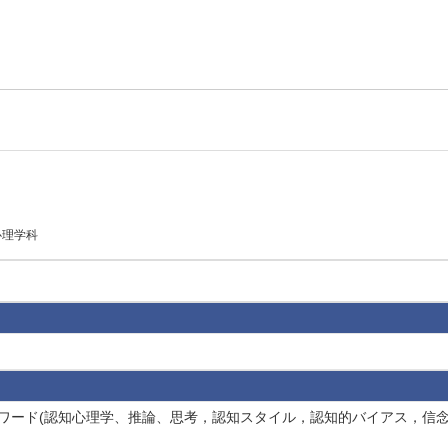
心理学科
学 キーワード(認知心理学、推論、思考，認知スタイル，認知的バイアス，