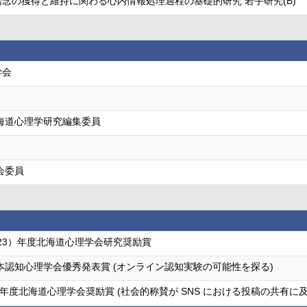
念の獲得と維持に関わる心内情報処理過程の基礎的研究 若手研究(B)
学会
海道心理学研究編集委員
会委員
成23）年度北海道心理学会研究奨励賞
本認知心理学会優秀発表賞 (オンライン認知実験の可能性を探る)
5)年度北海道心理学会奨励賞 (社会的称賛が SNS における投稿の共有に