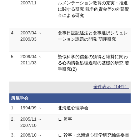
2007/11
ルメンテーション教育の充実・推進
に関する研究 競争的資金等の外部資
金による研究
4.
2007/04 ～
食事日誌記述法と食事選択シミュレ
2009/03
ーション課題の開発 萌芽研究
5.
2009/04 ～
疑似科学的信念の獲得と維持に関わ
2011/03
る心内情報処理過程の基礎的研究 若
手研究(B)
全件表示（14件）
所属学会
1.
1994/09 ～
北海道心理学会
2.
2005/11 ～
∟ 監事
2007/10
3.
2008/10 ～
∟ 幹事・北海道心理学研究編集委員