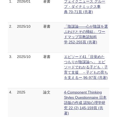
1.
2026/01
著書
フェイクニュース グルー
プ・ダイナミックス事
典,70-71頁 (共著)
2.
2025/10
著書
「陰謀論——心が陰謀を選
ぶわけとその帰結」 ワー
ドマップ宗教認知科
学,252-255頁 (共著)
3.
2025/10
著書
エピソード41「目覚めた
つもりが陰謀論へ」 エピ
ソードでわかる子ども・子
育て支援 －子どもの育ち
を支えるー,96-97頁 (共著)
4.
2025
論文
4-Component Thinking
Styles Questionnaire 日本
語版の作成 認知心理学研
究 22 (2),145-159頁 (共
著)