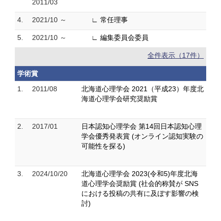
2011/03
4.
2021/10 ～
∟ 常任理事
5.
2021/10 ～
∟ 編集委員会委員
全件表示（17件）
学術賞
1.
2011/08
北海道心理学会 2021（平成23）年度北
海道心理学会研究奨励賞
2.
2017/01
日本認知心理学会 第14回日本認知心理
学会優秀発表賞 (オンライン認知実験の
可能性を探る)
3.
2024/10/20
北海道心理学会 2023(令和5)年度北海
道心理学会奨励賞 (社会的称賛が SNS
における投稿の共有に及ぼす影響の検
討)