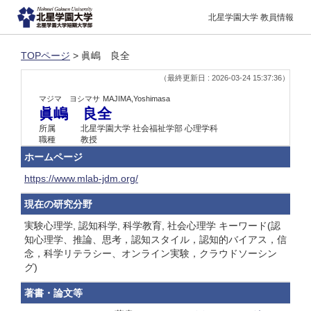
北星学園大学 教員情報
TOPページ
> 眞嶋 良全
（最終更新日 : 2026-03-24 15:37:36）
マジマ ヨシマサ
MAJIMA,Yoshimasa
眞嶋 良全
所属
北星学園大学 社会福祉学部 心理学科
職種
教授
ホームページ
https://www.mlab-jdm.org/
現在の研究分野
実験心理学, 認知科学, 科学教育, 社会心理学 キーワード(認
知心理学、推論、思考，認知スタイル，認知的バイアス，信
念，科学リテラシー、オンライン実験，クラウドソーシン
グ)
著書・論文等