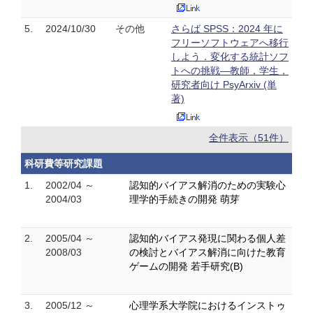
5.
2024/10/30
その他
さらば SPSS：2024 年に
フリーソフトウェアへ移行
しよう．変化する統計ソフ
トへの挑戦—教師，学生，
研究者向け PsyArxiv (単
著)
全件表示（51件）
科研費等研究課題
1.
2002/04 ～
認知的バイアス解消のための実験心
2004/03
理学的手続きの開発 萌芽
2.
2005/04 ～
認知的バイアス発現に関わる個人差
2008/03
の検討とバイアス解消に向けた教育
ゲームの開発 若手研究(B)
3.
2005/12 ～
心理学系大学院におけるインストゥ