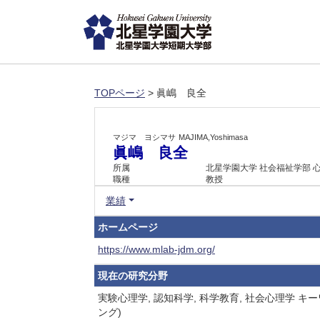
TOPページ
> 眞嶋 良全
マジマ ヨシマサ
MAJIMA,Yoshimasa
眞嶋 良全
所属
北星学園大学 社会福祉学部 
職種
教授
業績
ホームページ
https://www.mlab-jdm.org/
現在の研究分野
実験心理学, 認知科学, 科学教育, 社会心理
ング)