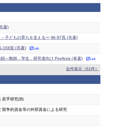
共著)
どもの育ちを支えるー,96-97頁 (共著)
5-159頁 (共著)
教師，学生，研究者向け PsyArxiv (単著)
全件表示（51件）
若手研究(B)
 競争的資金等の外部資金による研究