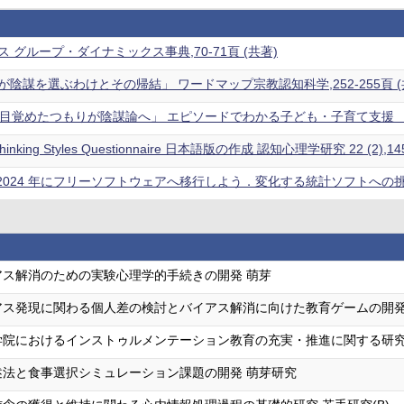
 グループ・ダイナミックス事典,70-71頁 (共著)
陰謀を選ぶわけとその帰結」 ワードマップ宗教認知科学,252-255頁 (
目覚めたつもりが陰謀論へ」 エピソードでわかる子ども・子育て支援 －子
Thinking Styles Questionnaire 日本語版の作成 認知心理学研究 22 (2),14
：2024 年にフリーソフトウェアへ移行しよう．変化する統計ソフトへの挑戦—
アス解消のための実験心理学的手続きの開発 萌芽
ス発現に関わる個人差の検討とバイアス解消に向けた教育ゲームの開発 
学院におけるインストゥルメンテーション教育の充実・推進に関する研究
述法と食事選択シミュレーション課題の開発 萌芽研究