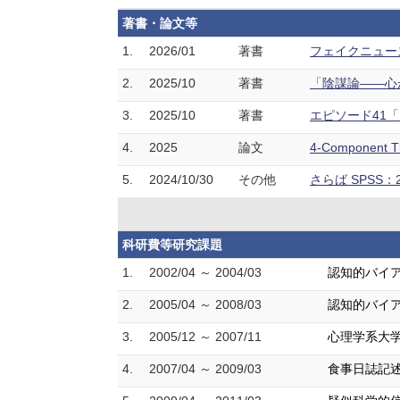
著書・論文等
1.
2026/01
著書
フェイクニュース
2.
2025/10
著書
「陰謀論——心が
3.
2025/10
著書
エピソード41「
4.
2025
論文
4-Component 
5.
2024/10/30
その他
さらば SPSS
科研費等研究課題
1.
2002/04 ～ 2004/03
認知的バイ
2.
2005/04 ～ 2008/03
認知的バイア
3.
2005/12 ～ 2007/11
心理学系大
4.
2007/04 ～ 2009/03
食事日誌記