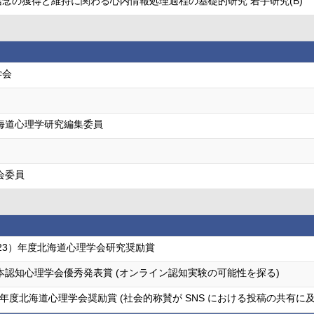
念の獲得と維持に関わる心内情報処理過程の基礎的研究 若手研究(B)
学会
海道心理学研究編集委員
会委員
成23）年度北海道心理学会研究奨励賞
本認知心理学会優秀発表賞 (オンライン認知実験の可能性を探る)
5)年度北海道心理学会奨励賞 (社会的称賛が SNS における投稿の共有に