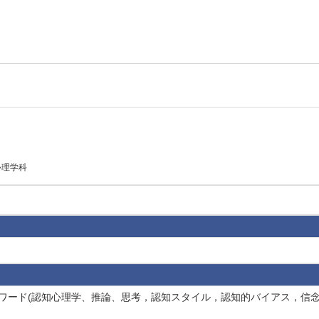
心理学科
学 キーワード(認知心理学、推論、思考，認知スタイル，認知的バイアス，