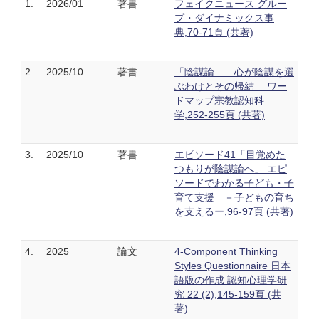
1.
2026/01
著書
フェイクニュース グルー
プ・ダイナミックス事
典,70-71頁 (共著)
2.
2025/10
著書
「陰謀論——心が陰謀を選
ぶわけとその帰結」 ワー
ドマップ宗教認知科
学,252-255頁 (共著)
3.
2025/10
著書
エピソード41「目覚めた
つもりが陰謀論へ」 エピ
ソードでわかる子ども・子
育て支援 －子どもの育ち
を支えるー,96-97頁 (共著)
4.
2025
論文
4-Component Thinking
Styles Questionnaire 日本
語版の作成 認知心理学研
究 22 (2),145-159頁 (共
著)