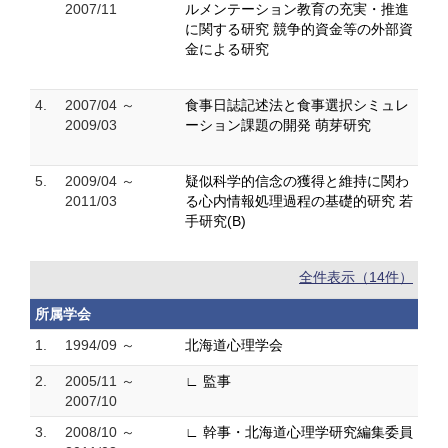
2007/11
ルメンテーション教育の充実・推進
に関する研究 競争的資金等の外部資
金による研究
4.
2007/04 ～
食事日誌記述法と食事選択シミュレ
2009/03
ーション課題の開発 萌芽研究
5.
2009/04 ～
疑似科学的信念の獲得と維持に関わ
2011/03
る心内情報処理過程の基礎的研究 若
手研究(B)
全件表示（14件）
所属学会
1.
1994/09 ～
北海道心理学会
2.
2005/11 ～
∟ 監事
2007/10
3.
2008/10 ～
∟ 幹事・北海道心理学研究編集委員