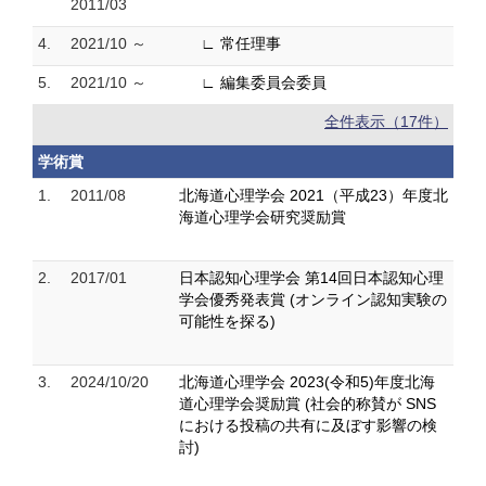
2011/03
4.
2021/10 ～
∟ 常任理事
5.
2021/10 ～
∟ 編集委員会委員
全件表示（17件）
学術賞
1.
2011/08
北海道心理学会 2021（平成23）年度北
海道心理学会研究奨励賞
2.
2017/01
日本認知心理学会 第14回日本認知心理
学会優秀発表賞 (オンライン認知実験の
可能性を探る)
3.
2024/10/20
北海道心理学会 2023(令和5)年度北海
道心理学会奨励賞 (社会的称賛が SNS
における投稿の共有に及ぼす影響の検
討)