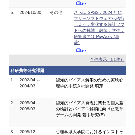
5.
2024/10/30
その他
さらば SPSS：2024 年に
フリーソフトウェアへ移行
しよう．変化する統計ソフ
トへの挑戦—教師，学生，
研究者向け PsyArxiv (単
著)
全件表示（51件）
科研費等研究課題
1.
2002/04 ～
認知的バイアス解消のための実験心
2004/03
理学的手続きの開発 萌芽
2.
2005/04 ～
認知的バイアス発現に関わる個人差
2008/03
の検討とバイアス解消に向けた教育
ゲームの開発 若手研究(B)
3.
2005/12 ～
心理学系大学院におけるインストゥ