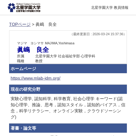
北星学園大学 教員情報
TOPページ
> 眞嶋 良全
（最終更新日 : 2026-03-24 15:37:36）
マジマ ヨシマサ
MAJIMA,Yoshimasa
眞嶋 良全
所属
北星学園大学 社会福祉学部 心理学科
職種
教授
ホームページ
https://www.mlab-jdm.org/
現在の研究分野
実験心理学, 認知科学, 科学教育, 社会心理学 キーワード(認
知心理学、推論、思考，認知スタイル，認知的バイアス，信
念，科学リテラシー、オンライン実験，クラウドソーシン
グ)
著書・論文等