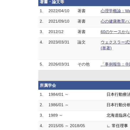
著書・論文等
1.
2022/04/10
著書
心理学概論：Wel
2.
2021/09/10
著書
心の健康教育ハン
3.
2012/12
著書
60のケースから
4.
2023/03/31
論文
ウェクスラー式知
(単著)
5.
2026/03/31
その他
「事例報告：寺
所属学会
1.
1984/01 ～
日本行動療
2.
1986/01 ～
日本行動分
3.
1989 ～
北海道臨床
4.
2015/05 ～ 2018/05
∟ 常任理事