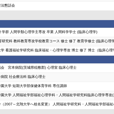
療法懇話会
２学群 人間学類心理学主専攻 卒業 人間科学学士 (臨床心理学)
育研究科 教科教育専攻学校教育コース 修士 修了 教育学修士 (臨床心理学
学 看護福祉学研究科 臨床福祉・心理学専攻 博士 修了 博士（臨床心理学
会 宮本病院(茨城県稲敷郡) 心理室 臨床心理士
病院 社会療法科 臨床心理士
園大学 短期大学部保健体育学科 専任講師
園大学 人間福祉学部福祉心理学科・人間福祉学研究科臨床心理学専攻(200
（2007～北翔大学へ校名変更） 人間福祉学研究科・人間福祉学部福祉