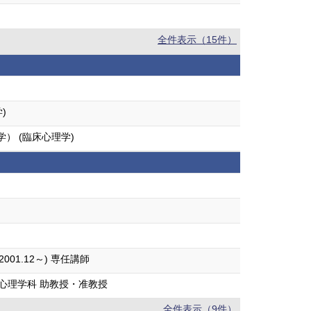
全件表示（15件）
)
） (臨床心理学)
1.12～) 専任講師
心理学科 助教授・准教授
全件表示（9件）