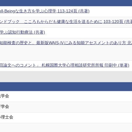
l-Beingな生き方を学ぶ心理学,113-124頁 (共著)
ドブック こころもからだも健康な生活を送るために,103-120頁 (共著
学ぶ認知行動療法 (共著)
能検査の歴史と、最新版WAIS-Ⅳにみる知能アセスメントのあり方 北星学
田論文へのコメント」 札幌国際大学心理相談研究所所報 印刷中 (単著)
法学会
析学会
心理士会