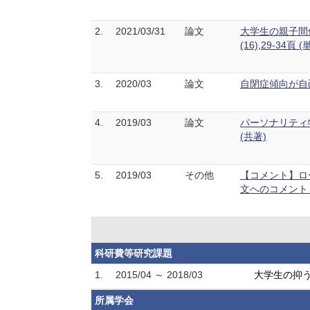
2.
2021/03/31
論文
大学生の親子間
(16),29-34頁 (
3.
2020/03
論文
自閉症傾向が自己
4.
2019/03
論文
パーソナリティ
(共著)
5.
2019/03
その他
【コメント】ロ
文へのコメント 北
科研費等研究課題
1.
2015/04 ～ 2018/03
大学生の抑
所属学会