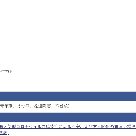
心理学科
・青年期、うつ病、発達障害、不登校)
傾向と新型コロナウイルス感染症による不安および友人関係の関連 北星学園大
(共著)