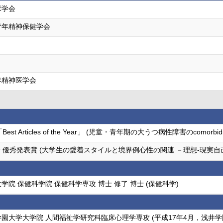
床学会
青年精神保健学会
年精神医学会
 Articles of the Year」 (児童・青年期の大うつ病性障害のcomorb
 優秀発表賞 (大学生の愛着スタイルと境界例心性の関連 －理想-現実
学院 保健科学院 保健科学専攻 博士 修了 博士 (保健科学)
園大学大学院 人間福祉学研究科臨床心理学専攻 (平成17年4月，浅井