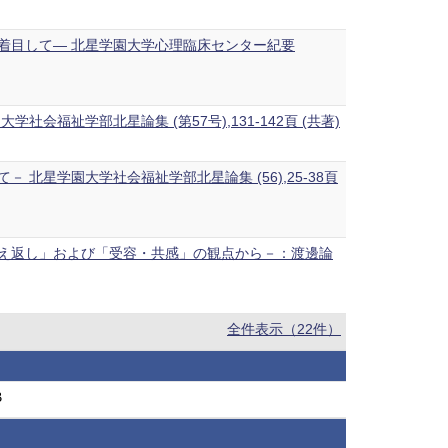
着目して― 北星学園大学心理臨床センター紀要
祉学部北星論集 (第57号),131-142頁 (共著)
星学園大学社会福祉学部北星論集 (56),25-38頁
え返し」および「受容・共感」の観点から－：渡邊論
全件表示（22件）
B