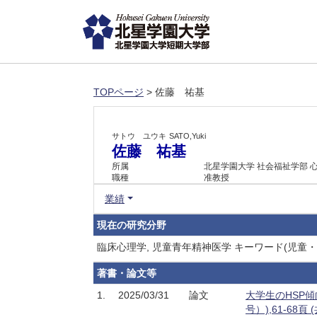
TOPページ
> 佐藤 祐基
サトウ ユウキ
SATO,Yuki
佐藤 祐基
所属
北星学園大学 社会福祉学部 
職種
准教授
業績
現在の研究分野
臨床心理学, 児童青年精神医学 キーワード(児童
著書・論文等
1.
2025/03/31
論文
大学生のHSP
号）),61-68頁 