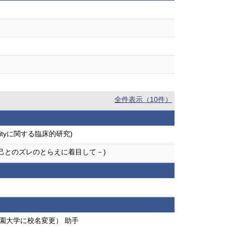
全件表示（10件）
idityに関する臨床的研究)
自己とのズレのとらえに着目して－)
学園大学に校名変更） 助手