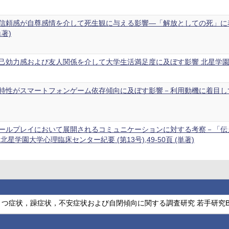
信頼感が自尊感情を介して死生観に与える影響―「解放としての死」に
単著)
効力感および友人関係を介して大学生活満足度に及ぼす影響 北星学園大学社会福
特性がスマートフォンゲーム依存傾向に及ぼす影響－利用動機に着目して－ 北
ールプレイにおいて展開されるコミュニケーションに対する考察－「伝
星学園大学心理臨床センター紀要 (第13号),49-50頁 (単著)
うつ症状，躁症状，不安症状および自閉傾向に関する調査研究 若手研究