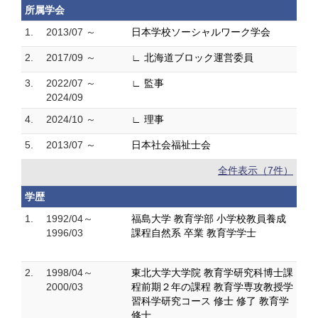
所属学会
1.
2013/07 ～
日本学校ソーシャルワーク学会
2.
2017/09 ～
∟ 北海道ブロック運営委員
3.
2022/07 ～
∟ 監事
2024/09
4.
2024/10 ～
∟ 理事
5.
2013/07 ～
日本社会福祉士会
全件表示（7件）
学歴
1.
1992/04～
福島大学 教育学部 小学校教員養成
1996/03
課程自然系 卒業 教育学学士
2.
1998/04～
東北大学大学院 教育学研究科博士課
2000/03
程前期２年の課程 教育学専攻教授学
習科学研究コース 修士 修了 教育学
修士