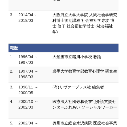
3.
2014/04～
大阪府立大学大学院 人間社会学研究
2019/03
科博士後期課程 社会福祉学専攻 博
士 修了 社会福祉学博士 (社会福祉
学)
職歴
1.
1996/04 ～
大船渡市立猪川小学校 教諭
1997/03
2.
1997/04 ～
岩手大学教育学部教育心理学 研究生
1998/03
3.
1998/11 ～
(有)リヴァープレス社 編集者
2000/05
4.
2000/10 ～
医療法人社団敬和会在宅介護支援セ
2002/03
ンターふれあい ソーシャルワーカー
5.
2002/04 ～
奥州市立総合水沢病院 医療社会事業