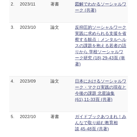
2.
2023/11
著書
図解でわかるソーシャルワ
ーク (共著)
3.
2023/10
論文
反抑圧的ソーシャルワーク
実践に求められる支援を省
察する観点：メンタルヘル
スの課題を抱える若者の語
りから 学校ソーシャルワ
ーク研究 (18),29-43頁 (単
著)
4.
2023/09
論文
日本におけるソーシャルワ
ーク・マクロ実践の現在と
今後の課題 北星論集
(61),11-33頁 (共著)
5.
2022/10
著書
ガイドブックあつまれ！み
んなで取り組む教育相
談,45-48頁 (共著)