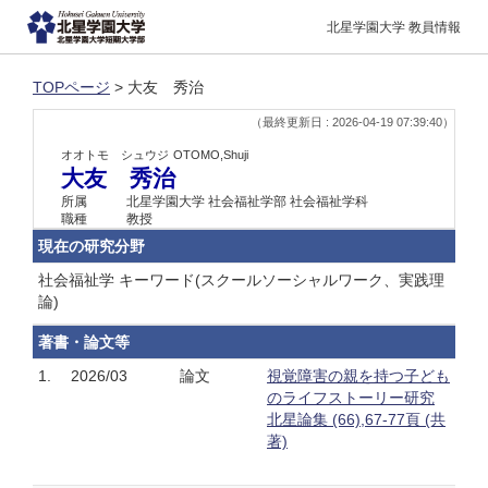
北星学園大学 教員情報
TOPページ
> 大友 秀治
（最終更新日 : 2026-04-19 07:39:40）
オオトモ シュウジ
OTOMO,Shuji
大友 秀治
所属
北星学園大学 社会福祉学部 社会福祉学科
職種
教授
現在の研究分野
社会福祉学 キーワード(スクールソーシャルワーク、実践理
論)
著書・論文等
1.
2026/03
論文
視覚障害の親を持つ子ども
のライフストーリー研究
北星論集 (66),67-77頁 (共
著)