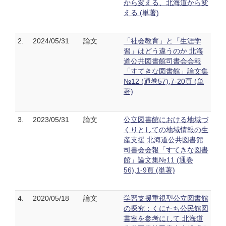
から変える、北海道から変
える (単著)
2.
2024/05/31
論文
「社会教育」と「生涯学
習」はどう違うのか 北海
道公共図書館司書会会報
「すてきな図書館」論文集
№12 (通巻57),7-20頁 (単
著)
3.
2023/05/31
論文
公立図書館における地域づ
くりとしての地域情報の生
産支援 北海道公共図書館
司書会会報「すてきな図書
館」論文集№11 (通巻
56),1-9頁 (単著)
4.
2020/05/18
論文
学習支援重視型公立図書館
の探究：くにたち公民館図
書室を参考にして 北海道