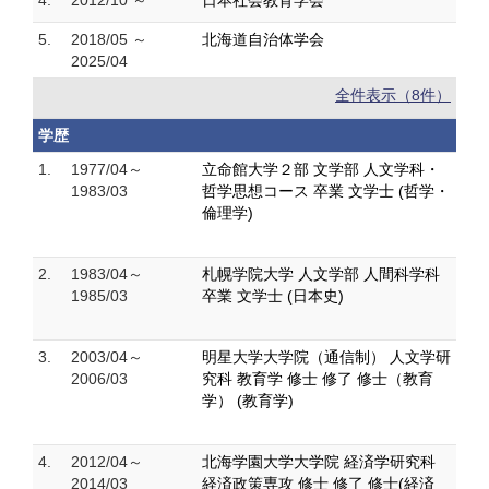
4.
2012/10 ～
日本社会教育学会
5.
2018/05 ～
北海道自治体学会
2025/04
全件表示（8件）
学歴
1.
1977/04～
立命館大学２部 文学部 人文学科・
1983/03
哲学思想コース 卒業 文学士 (哲学・
倫理学)
2.
1983/04～
札幌学院大学 人文学部 人間科学科
1985/03
卒業 文学士 (日本史)
3.
2003/04～
明星大学大学院（通信制） 人文学研
2006/03
究科 教育学 修士 修了 修士（教育
学） (教育学)
4.
2012/04～
北海学園大学大学院 経済学研究科
2014/03
経済政策専攻 修士 修了 修士(経済