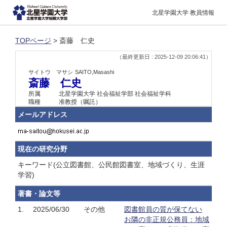
北星学園大学 教員情報
TOPページ
> 斎藤 仁史
（最終更新日 : 2025-12-09 20:06:41）
サイトウ マサシ
SAITO,Masashi
斎藤 仁史
所属
北星学園大学 社会福祉学部 社会福祉学科
職種
准教授（嘱託）
メールアドレス
現在の研究分野
キーワード(公立図書館、公民館図書室、地域づくり、生涯
学習)
著書・論文等
1.
2025/06/30
その他
図書館員の質が保てない
お隣の非正規公務員：地域