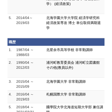
学） (経済政策)
5.
2014/04～
北海学園大学大学院 経済学研究科
2019/03
経済政策専攻 博士 単位取得満期退
学
職歴
1.
1987/04 ～
北星余市高等学校 非常勤講師
1988/03
2.
1990/04 ～
浦河町教育委員会 浦河町立図書館
2012/03
その他(教員以外)
3.
2015/04 ～
北海学園大学 非常勤講師
2015/09
4.
2016/04 ～
札幌国際大学 非常勤講師
2019/03
5.
2018/04 ～
國學院大学北海道短期大学部 兼任講