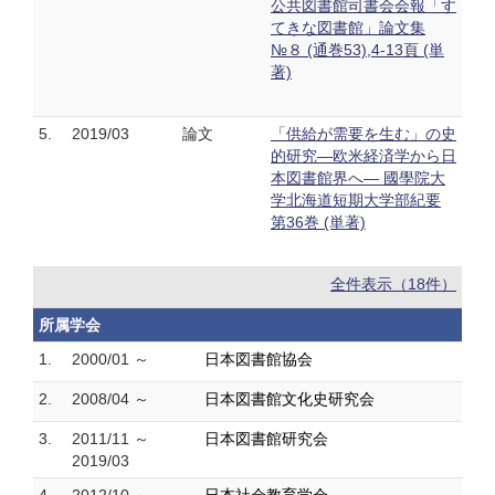
公共図書館司書会会報「す
てきな図書館」論文集
№８ (通巻53),4-13頁 (単
著)
5.
2019/03
論文
「供給が需要を生む」の史
的研究—欧米経済学から日
本図書館界へ― 國學院大
学北海道短期大学部紀要
第36巻 (単著)
全件表示（18件）
所属学会
1.
2000/01 ～
日本図書館協会
2.
2008/04 ～
日本図書館文化史研究会
3.
2011/11 ～
日本図書館研究会
2019/03