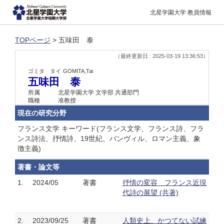
北星学園大学 教員情報
TOPページ
> 五味田 泰
（最終更新日 : 2025-03-19 13:36:53）
ゴミタ タイ
GOMITA,Tai
五味田 泰
所属
北星学園大学 文学部 共通部門
職種
准教授
現在の研究分野
フランス文学 キーワード(フランス文学、フランス詩、フラ
ンス詩法、抒情詩、19世紀、バンヴィル、ロマン主義、象
徴主義)
著書・論文等
1.
2024/05
著書
抒情の変容 フランス近現
代詩の展望 (共著)
2.
2023/09/25
著書
人類史上、かつてない試練