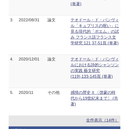
(単著)
3.
2022/08/31
論文
テオドール・ド・バンヴィ
ル「キュプリスの呪い」に
見る現代的「ポエム」の試
み フランス語フランス文
学研究 121,37-51頁 (単著)
4.
2020/12/01
論文
テオドール・ド・バンヴィ
ルにおける詩的シャンソン
の実践 藝文研究
(119),133-145頁 (単著)
5.
2020/11
その他
感情の歴史 II 〔啓蒙の時
代から19世紀末まで〕 (共
著)
全件表示（14件）