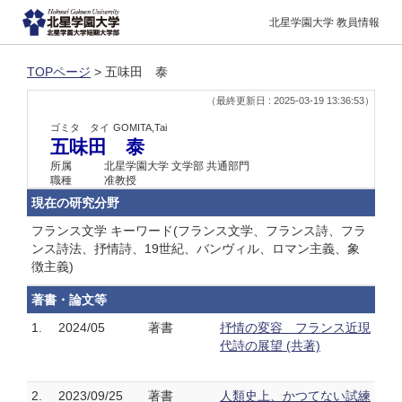
北星学園大学 教員情報
TOPページ
> 五味田 泰
（最終更新日 : 2025-03-19 13:36:53）
ゴミタ タイ
GOMITA,Tai
五味田 泰
所属
北星学園大学 文学部 共通部門
職種
准教授
現在の研究分野
フランス文学 キーワード(フランス文学、フランス詩、フラ
ンス詩法、抒情詩、19世紀、バンヴィル、ロマン主義、象
徴主義)
著書・論文等
1.
2024/05
著書
抒情の変容 フランス近現
代詩の展望 (共著)
2.
2023/09/25
著書
人類史上、かつてない試練