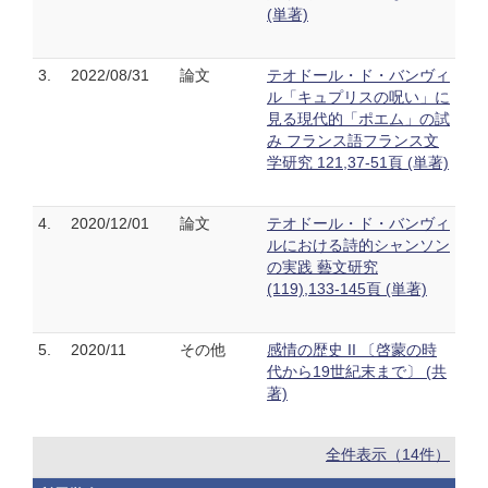
(単著)
3.
2022/08/31
論文
テオドール・ド・バンヴィ
ル「キュプリスの呪い」に
見る現代的「ポエム」の試
み フランス語フランス文
学研究 121,37-51頁 (単著)
4.
2020/12/01
論文
テオドール・ド・バンヴィ
ルにおける詩的シャンソン
の実践 藝文研究
(119),133-145頁 (単著)
5.
2020/11
その他
感情の歴史 II 〔啓蒙の時
代から19世紀末まで〕 (共
著)
全件表示（14件）