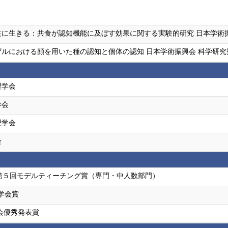
に生きる：共食が認知機能に及ぼす効果に関する実験的研究 日本学術振興
ルにおける顔を用いた種の認知と個体の認知 日本学術振興会 科学研究
理学会
学会
理学会
会
第５回モデルティーチング賞（専門・中人数部門）
度学会賞
会優秀発表賞