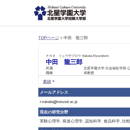
TOPページ
> 中田 龍三郎
ナカタ リュウザブロウ
Nakata,Ryuzaburo
中田 龍三郎
所属
北星学園大学 社会福祉学部 
職種
准教授
業績
メールアドレス
現在の研究分野
実験心理学, 発達心理学, 認知科学, 食品科学,