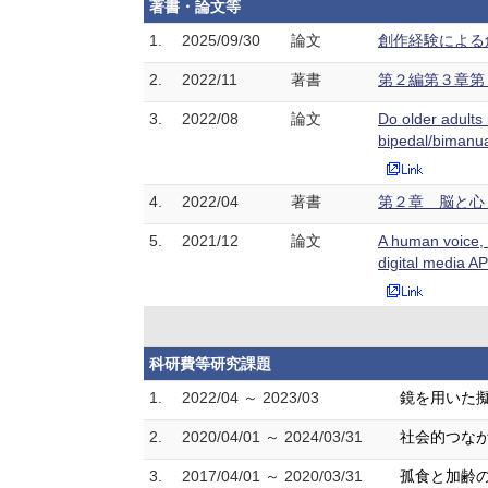
著書・論文等
1.
2025/09/30
論文
創作経験による創
2.
2022/11
著書
第２編第３章第３
3.
2022/08
論文
Do older adults 
bipedal/bimanu
4.
2022/04
著書
第２章 脳と心 心
5.
2021/12
論文
A human voice, b
digital media
科研費等研究課題
1.
2022/04 ～ 2023/03
鏡を用いた
2.
2020/04/01 ～ 2024/03/31
社会的つなが
3.
2017/04/01 ～ 2020/03/31
孤食と加齢