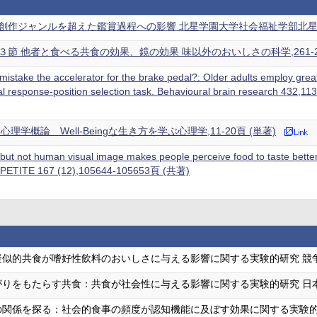
作ジャンルを超えた鑑賞過程への影響 北星学園大学社会福祉学部北星論集 63 
節 他者と食べる共食の効果、鏡の効果 味以外のおいしさの科学,261-27
mistake the accelerator for the brake pedal?: Older adults employ greater
al response-position selection task. Behavioural brain research 432
理学概論 Well-Beingな生き方を学ぶ心理学,11-20頁 (単著)
ut not human visual image makes people perceive food to taste better an
 APPETITE 167 (12),105644-105653頁 (共著)
擬似的共食が嗜好性飲料のおいしさに与える影響に関する実験的研究 競
りをもたらす共食：共食が社会性に与える影響に関する実験的研究 日本学
の関係を探る：社会的食事の頻度が認知機能に及ぼす効果に関する実験的研