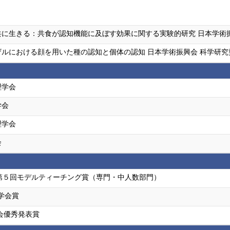
に生きる：共食が認知機能に及ぼす効果に関する実験的研究 日本学術振興
ルにおける顔を用いた種の認知と個体の認知 日本学術振興会 科学研究
理学会
学会
理学会
会
第５回モデルティーチング賞（専門・中人数部門）
度学会賞
会優秀発表賞