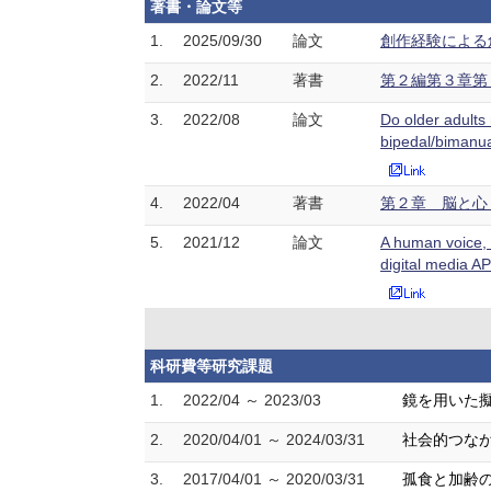
著書・論文等
1.
2025/09/30
論文
創作経験による創
2.
2022/11
著書
第２編第３章第３
3.
2022/08
論文
Do older adults 
bipedal/bimanu
4.
2022/04
著書
第２章 脳と心 心
5.
2021/12
論文
A human voice, b
digital media
科研費等研究課題
1.
2022/04 ～ 2023/03
鏡を用いた
2.
2020/04/01 ～ 2024/03/31
社会的つなが
3.
2017/04/01 ～ 2020/03/31
孤食と加齢