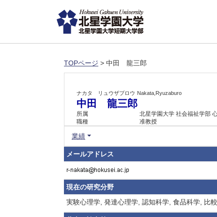
TOPページ
> 中田 龍三郎
ナカタ リュウザブロウ
Nakata,Ryuzaburo
中田 龍三郎
所属
北星学園大学 社会福祉学部 
職種
准教授
業績
メールアドレス
現在の研究分野
実験心理学, 発達心理学, 認知科学, 食品科学,