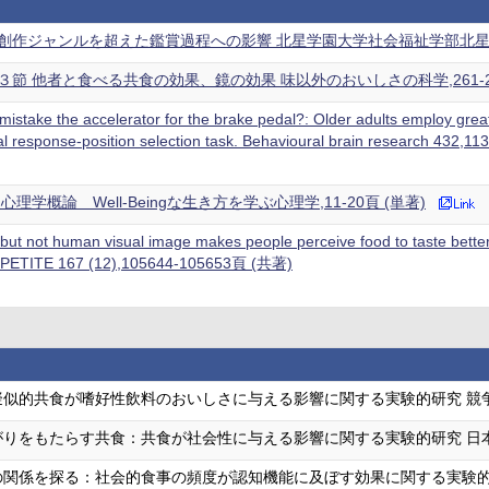
作ジャンルを超えた鑑賞過程への影響 北星学園大学社会福祉学部北星論集 63 
節 他者と食べる共食の効果、鏡の効果 味以外のおいしさの科学,261-27
mistake the accelerator for the brake pedal?: Older adults employ greater
al response-position selection task. Behavioural brain research 432
理学概論 Well-Beingな生き方を学ぶ心理学,11-20頁 (単著)
ut not human visual image makes people perceive food to taste better an
 APPETITE 167 (12),105644-105653頁 (共著)
擬似的共食が嗜好性飲料のおいしさに与える影響に関する実験的研究 競
りをもたらす共食：共食が社会性に与える影響に関する実験的研究 日本学
の関係を探る：社会的食事の頻度が認知機能に及ぼす効果に関する実験的研