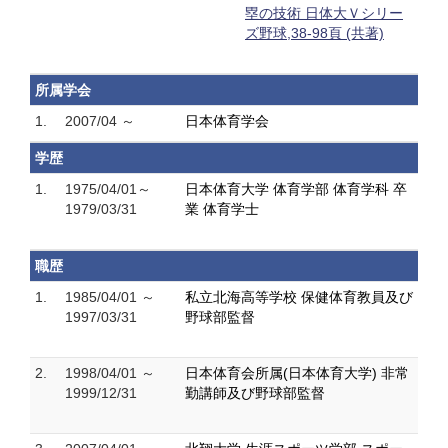
塁の技術 日体大Ｖシリー
ズ野球,38-98頁 (共著)
所属学会
1.
2007/04 ～
日本体育学会
学歴
1.
1975/04/01～
日本体育大学 体育学部 体育学科 卒
1979/03/31
業 体育学士
職歴
1.
1985/04/01 ～
私立北海高等学校 保健体育教員及び
1997/03/31
野球部監督
2.
1998/04/01 ～
日本体育会所属(日本体育大学) 非常
1999/12/31
勤講師及び野球部監督