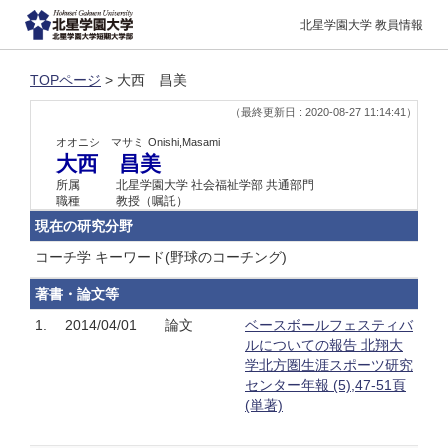
北星学園大学 教員情報
TOPページ
> 大西 昌美
（最終更新日 : 2020-08-27 11:14:41）
オオニシ マサミ
Onishi,Masami
大西 昌美
所属
北星学園大学 社会福祉学部 共通部門
職種
教授（嘱託）
現在の研究分野
コーチ学 キーワード(野球のコーチング)
著書・論文等
1.
2014/04/01
論文
ベースボールフェスティバ
ルについての報告 北翔大
学北方圏生涯スポーツ研究
センター年報 (5),47-51頁
(単著)