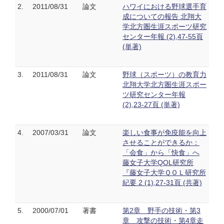
2.
2011/08/31
論文
ハワイにおける野球選手育
成についての報告 北翔大
学北方圏生涯スポーツ研究
センター年報 (2),47-55頁
(単著)
3.
2011/08/31
論文
野球（スポーツ）の教育力
北翔大学北方圏生涯スポー
ツ研究センター年報
(2),23-27頁 (単著)
4.
2007/03/31
論文
楽しい食事が免疫能を向上
させることができるか：
「会食」から「快食」へ
藤女子大学QOL研究所
『藤女子大学ＱＯＬ研究所
紀要 2 (1),27-31頁 (共著)
5.
2000/07/01
著書
第2章 野手の技術・第3
章 攻撃の技術・第4章走