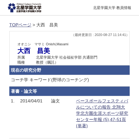
北星学園大学 教員情報
TOPページ
> 大西 昌美
（最終更新日 : 2020-08-27 11:14:41）
オオニシ マサミ
Onishi,Masami
大西 昌美
所属
北星学園大学 社会福祉学部 共通部門
職種
教授（嘱託）
現在の研究分野
コーチ学 キーワード(野球のコーチング)
著書・論文等
1.
2014/04/01
論文
ベースボールフェスティバ
ルについての報告 北翔大
学北方圏生涯スポーツ研究
センター年報 (5),47-51頁
(単著)