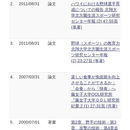
2.
2011/08/31
論文
ハワイにおける野球選手育
成についての報告 北翔大
学北方圏生涯スポーツ研究
センター年報 (2),47-55頁
(単著)
3.
2011/08/31
論文
野球（スポーツ）の教育力
北翔大学北方圏生涯スポー
ツ研究センター年報
(2),23-27頁 (単著)
4.
2007/03/31
論文
楽しい食事が免疫能を向上
させることができるか：
「会食」から「快食」へ
藤女子大学QOL研究所
『藤女子大学ＱＯＬ研究所
紀要 2 (1),27-31頁 (共著)
5.
2000/07/01
著書
第2章 野手の技術・第3
章 攻撃の技術・第4章走