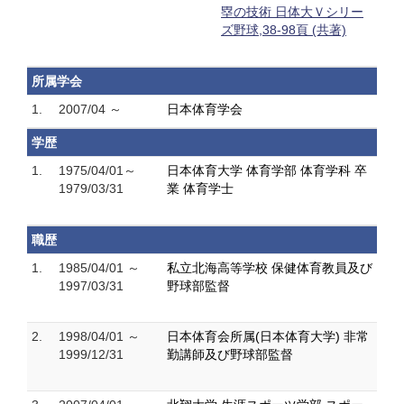
塁の技術 日体大Ｖシリー
ズ野球,38-98頁 (共著)
所属学会
1.
2007/04 ～
日本体育学会
学歴
1.
1975/04/01～
日本体育大学 体育学部 体育学科 卒
1979/03/31
業 体育学士
職歴
1.
1985/04/01 ～
私立北海高等学校 保健体育教員及び
1997/03/31
野球部監督
2.
1998/04/01 ～
日本体育会所属(日本体育大学) 非常
1999/12/31
勤講師及び野球部監督