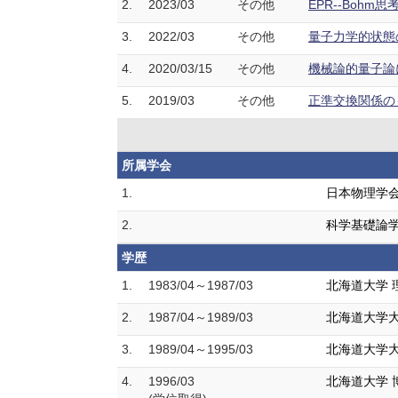
2.
2023/03
その他
EPR--Bohm
3.
2022/03
その他
量子力学的状態の
4.
2020/03/15
その他
機械論的量子論に
5.
2019/03
その他
正準交換関係のも
所属学会
1.
日本物理学
2.
科学基礎論
学歴
1.
1983/04～1987/03
北海道大学 
2.
1987/04～1989/03
北海道大学大
3.
1989/04～1995/03
北海道大学大
4.
1996/03
北海道大学 