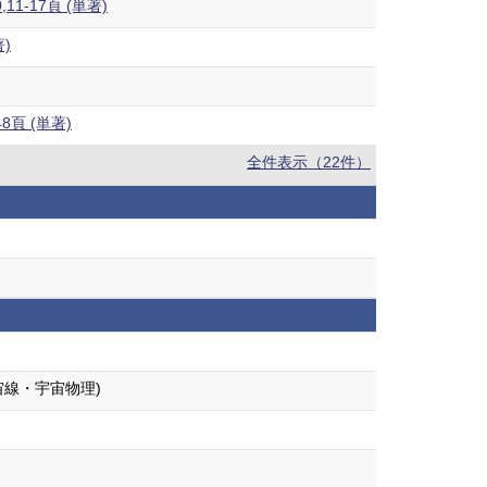
-17頁 (単著)
)
頁 (単著)
全件表示（22件）
宙線・宇宙物理)