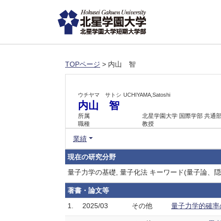
TOPページ
> 内山 智
ウチヤマ サトシ
UCHIYAMA,Satoshi
内山 智
所属
北星学園大学 国際学部 共通
職種
教授
業績
現在の研究分野
量子力学の基礎, 量子化法 キーワード(量子論、
著書・論文等
1.
2025/03
その他
量子力学的確率の