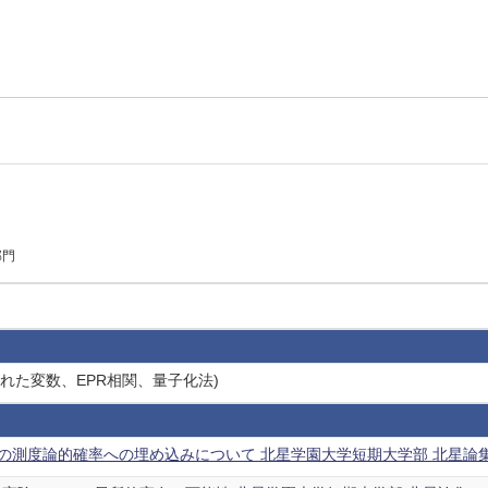
部門
隠れた変数、EPR相関、量子化法)
測度論的確率への埋め込みについて 北星学園大学短期大学部 北星論集 22,