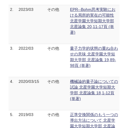
2.
2023/03
その他
EPR--Bohm思考実験にお
ける局所的実在の可能性
北星学園大学短期大学部
北星論集 20,11-17頁 (単
著)
3.
2022/03
その他
量子力学的状態の重ね合わ
せの意味 北星学園大学短
期大学部 北星論集 19,89-
98頁 (単著)
4.
2020/03/15
その他
機械論的量子論についての
試論 北星学園大学短期大
学部 北星論集 18,1-12頁
(単著)
5.
2019/03
その他
正準交換関係のもう一つの
導出方法について 北星学
園大学短期大学部 北星論