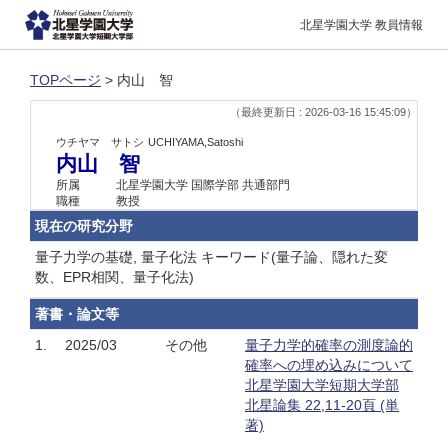
北星学園大学 教員情報
TOPページ
> 内山 智
（最終更新日 : 2026-03-16 15:45:09）
ウチヤマ サトシ
UCHIYAMA,Satoshi
内山 智
所属
北星学園大学 国際学部 共通部門
職種
教授
現在の研究分野
量子力学の基礎, 量子化法 キーワード(量子論、隠れた変
数、EPR相関、量子化法)
著書・論文等
1.
2025/03
その他
量子力学的確率の測度論的
確率への埋め込みについて
北星学園大学短期大学部
北星論集 22,11-20頁 (単
著)