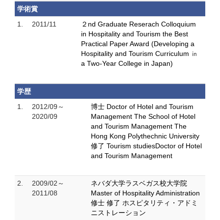
学術賞
1.
2011/11
２nd Graduate Reserach Colloquium
in Hospitality and Tourism the Best
Practical Paper Award (Developing a
Hospitality and Tourism Curriculum ㏌
a Two-Year College in Japan)
学歴
1.
2012/09～
博士 Doctor of Hotel and Tourism
2020/09
Management The School of Hotel
and Tourism Management The
Hong Kong Polythechnic University
修了 Tourism studiesDoctor of Hotel
and Tourism Management
2.
2009/02～
ネバダ大学ラスベガス校大学院
2011/08
Master of Hospitality Administration
修士 修了 ホスピタリティ・アドミ
ニストレーション