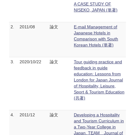
A CASE STUDY OF
NISEKO, JAPAN (単著)
2.
2011/08
論文
E-mail Management of
Japanese Hotels in
Comparison with South
Korean Hotels (単著)
3.
2020/10/22
論文
Tour guiding practice and
feedback in guide
education: Lessons from
London for Japan Journal
of Hospitality, Leisure,
Sport & Tourism Education
(共著)
4.
2011/12
論文
Developing a Hospitality
and Tourism Curriculum in
a Two-Year College in
Japan. TEAM Journal of