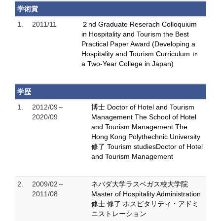
学術賞
1.
2011/11
２nd Graduate Reserach Colloquium
in Hospitality and Tourism the Best
Practical Paper Award (Developing a
Hospitality and Tourism Curriculum ㏌
a Two-Year College in Japan)
学歴
1.
2012/09～
博士 Doctor of Hotel and Tourism
2020/09
Management The School of Hotel
and Tourism Management The
Hong Kong Polythechnic University
修了 Tourism studiesDoctor of Hotel
and Tourism Management
2.
2009/02～
ネバダ大学ラスベガス校大学院
2011/08
Master of Hospitality Administration
修士 修了 ホスピタリティ・アドミ
ニストレーション