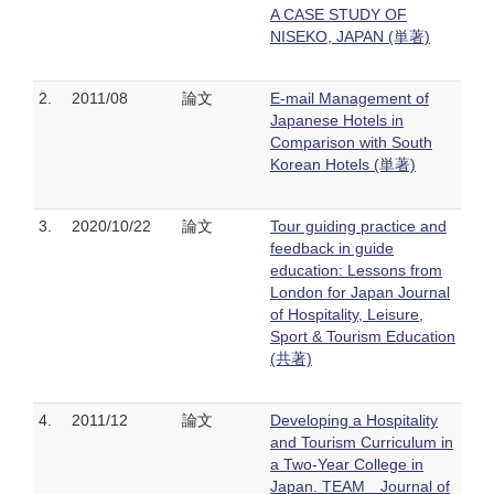
A CASE STUDY OF
NISEKO, JAPAN (単著)
2.
2011/08
論文
E-mail Management of
Japanese Hotels in
Comparison with South
Korean Hotels (単著)
3.
2020/10/22
論文
Tour guiding practice and
feedback in guide
education: Lessons from
London for Japan Journal
of Hospitality, Leisure,
Sport & Tourism Education
(共著)
4.
2011/12
論文
Developing a Hospitality
and Tourism Curriculum in
a Two-Year College in
Japan. TEAM Journal of