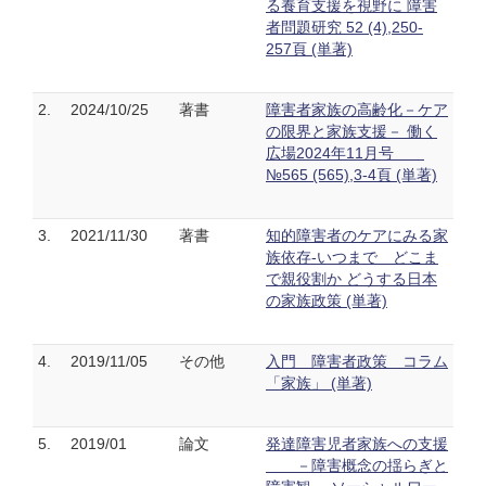
る養育支援を視野に 障害
者問題研究 52 (4),250-
257頁 (単著)
2.
2024/10/25
著書
障害者家族の高齢化－ケア
の限界と家族支援－ 働く
広場2024年11月号
№565 (565),3-4頁 (単著)
3.
2021/11/30
著書
知的障害者のケアにみる家
族依存-いつまで どこま
で親役割か どうする日本
の家族政策 (単著)
4.
2019/11/05
その他
入門 障害者政策 コラム
「家族」 (単著)
5.
2019/01
論文
発達障害児者家族への支援
－障害概念の揺らぎと