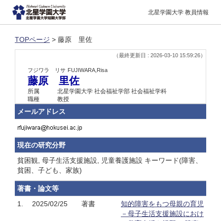
北星学園大学 教員情報
TOPページ
> 藤原 里佐
（最終更新日 : 2026-03-10 15:59:26）
フジワラ リサ
FUJIWARA,Risa
藤原 里佐
所属
北星学園大学 社会福祉学部 社会福祉学科
職種
教授
メールアドレス
現在の研究分野
貧困観, 母子生活支援施設, 児童養護施設 キーワード(障害、
貧困、子ども、家族)
著書・論文等
1.
2025/02/25
著書
知的障害をもつ母親の育児
－母子生活支援施設におけ