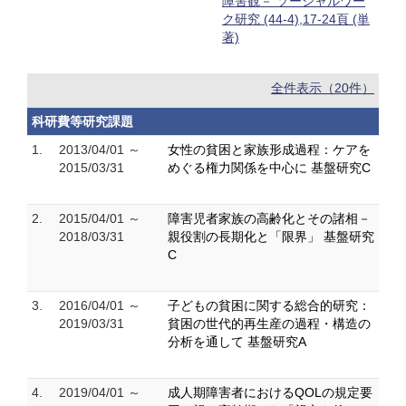
障害観－ ソーシャルワー
ク研究 (44-4),17-24頁 (単
著)
全件表示（20件）
科研費等研究課題
1.
2013/04/01 ～
女性の貧困と家族形成過程：ケアを
2015/03/31
めぐる権力関係を中心に 基盤研究C
2.
2015/04/01 ～
障害児者家族の高齢化とその諸相－
2018/03/31
親役割の長期化と「限界」 基盤研究
C
3.
2016/04/01 ～
子どもの貧困に関する総合的研究：
2019/03/31
貧困の世代的再生産の過程・構造の
分析を通して 基盤研究A
4.
2019/04/01 ～
成人期障害者におけるQOLの規定要