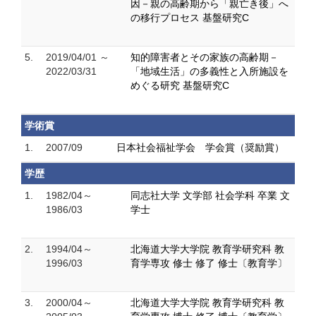
因－親の高齢期から「親亡き後」へ
の移行プロセス 基盤研究C
5.
2019/04/01 ～
知的障害者とその家族の高齢期－
2022/03/31
「地域生活」の多義性と入所施設を
めぐる研究 基盤研究C
学術賞
1.
2007/09
日本社会福祉学会 学会賞（奨励賞）
学歴
1.
1982/04～
同志社大学 文学部 社会学科 卒業 文
1986/03
学士
2.
1994/04～
北海道大学大学院 教育学研究科 教
1996/03
育学専攻 修士 修了 修士〔教育学〕
3.
2000/04～
北海道大学大学院 教育学研究科 教