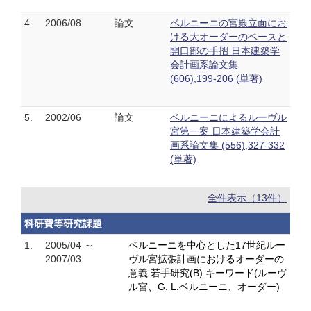
4.
2006/08
論文
ベルニーニの宮殿立面にお
ける大オーダーのベースと
開口部の手摺 日本建築学
会計画系論文集
(606),199-206 (単著)
5.
2002/06
論文
ベルニーニによるルーヴル
宮第一案 日本建築学会計
画系論文集 (556),327-332
(単著)
全件表示（13件）
科研費等研究課題
1.
2005/04 ～
ベルニーニを中心とした17世紀ルー
2007/03
ヴル宮拡張計画におけるオーダーの
意義 若手研究(B) キーワード(ルーヴ
ル宮、G. L.ベルニーニ、オーダー)