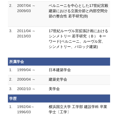
2.
2007/04 ～
ベルニーニを中心とした17世紀宮殿
2009/03
建築における立面分節と内部空間分
節の整合性 若手研究(B)
3.
2011/04 ～
17世紀ルーヴル宮拡張計画における
2013/03
シンメトリー 若手研究（Ｂ） キー
ワード(ベルニーニ、ルーヴル宮、
シンメトリー、バロック建築)
所属学会
1.
1999/04 ～
日本建築学会
2.
2000/04 ～
建築史学会
3.
2002/10 ～
美学会
学歴
1.
1992/04～
横浜国立大学 工学部 建設学科 卒業
1996/03
学士〔工学〕