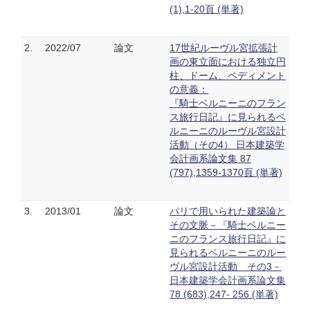
(1),1-20頁 (単著)
2.
2022/07
論文
17世紀ルーヴル宮拡張計
画の東立面における独立円
柱、ドーム、ペディメント
の意義：
『騎士ベルニーニのフラン
ス旅行日記』に見られるベ
ルニーニのルーヴル宮設計
活動（その4） 日本建築学
会計画系論文集 87
(797),1359-1370頁 (単著)
3.
2013/01
論文
パリで用いられた建築論と
その文脈－『騎士ベルニー
ニのフランス旅行日記』に
見られるベルニーニのルー
ヴル宮設計活動 その3－
日本建築学会計画系論文集
78 (683),247- 256 (単著)