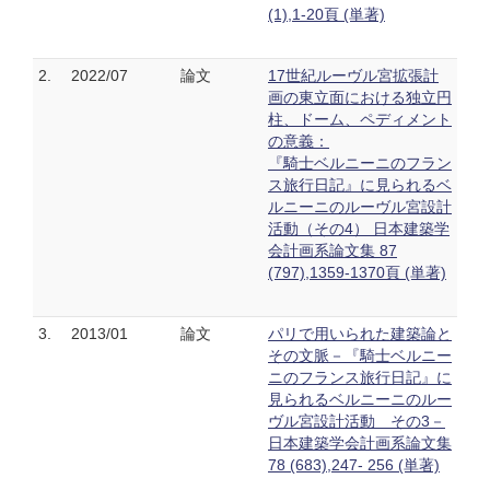
(1),1-20頁 (単著)
2.
2022/07
論文
17世紀ルーヴル宮拡張計
画の東立面における独立円
柱、ドーム、ペディメント
の意義：
『騎士ベルニーニのフラン
ス旅行日記』に見られるベ
ルニーニのルーヴル宮設計
活動（その4） 日本建築学
会計画系論文集 87
(797),1359-1370頁 (単著)
3.
2013/01
論文
パリで用いられた建築論と
その文脈－『騎士ベルニー
ニのフランス旅行日記』に
見られるベルニーニのルー
ヴル宮設計活動 その3－
日本建築学会計画系論文集
78 (683),247- 256 (単著)