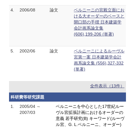
4.
2006/08
論文
ベルニーニの宮殿立面にお
ける大オーダーのベースと
開口部の手摺 日本建築学
会計画系論文集
(606),199-206 (単著)
5.
2002/06
論文
ベルニーニによるルーヴル
宮第一案 日本建築学会計
画系論文集 (556),327-332
(単著)
全件表示（13件）
科研費等研究課題
1.
2005/04 ～
ベルニーニを中心とした17世紀ルー
2007/03
ヴル宮拡張計画におけるオーダーの
意義 若手研究(B) キーワード(ルーヴ
ル宮、G. L.ベルニーニ、オーダー)