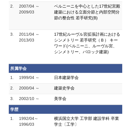
2.
2007/04 ～
ベルニーニを中心とした17世紀宮殿
2009/03
建築における立面分節と内部空間分
節の整合性 若手研究(B)
3.
2011/04 ～
17世紀ルーヴル宮拡張計画における
2013/03
シンメトリー 若手研究（Ｂ） キー
ワード(ベルニーニ、ルーヴル宮、
シンメトリー、バロック建築)
所属学会
1.
1999/04 ～
日本建築学会
2.
2000/04 ～
建築史学会
3.
2002/10 ～
美学会
学歴
1.
1992/04～
横浜国立大学 工学部 建設学科 卒業
1996/03
学士〔工学〕