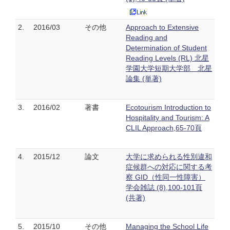
2.
2016/03
その他
Approach to Extensive
Reading and
Determination of Student
Reading Levels (RL) 北星
学園大学短期大学部 北星
論集 (単著)
3.
2016/02
著書
Ecotourism Introduction to
Hospitality and Tourism: A
CLIL Approach,65-70頁
4.
2015/12
論文
大学に求められる性別違和
症候群への対応に関する考
察 GID（性同一性障害）
学会雑誌 (8),100-101頁
(共著)
5.
2015/10
その他
Managing the School Life