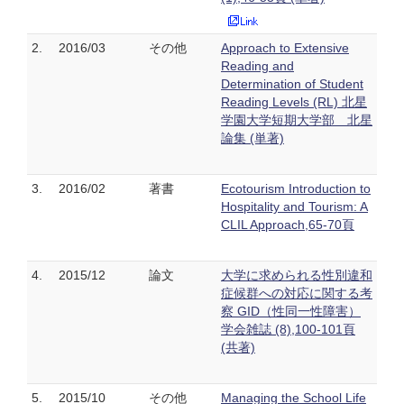
2.
2016/03
その他
Approach to Extensive
Reading and
Determination of Student
Reading Levels (RL) 北星
学園大学短期大学部 北星
論集 (単著)
3.
2016/02
著書
Ecotourism Introduction to
Hospitality and Tourism: A
CLIL Approach,65-70頁
4.
2015/12
論文
大学に求められる性別違和
症候群への対応に関する考
察 GID（性同一性障害）
学会雑誌 (8),100-101頁
(共著)
5.
2015/10
その他
Managing the School Life