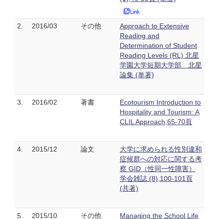
2.
2016/03
その他
Approach to Extensive
Reading and
Determination of Student
Reading Levels (RL) 北星
学園大学短期大学部 北星
論集 (単著)
3.
2016/02
著書
Ecotourism Introduction to
Hospitality and Tourism: A
CLIL Approach,65-70頁
4.
2015/12
論文
大学に求められる性別違和
症候群への対応に関する考
察 GID（性同一性障害）
学会雑誌 (8),100-101頁
(共著)
5.
2015/10
その他
Managing the School Life