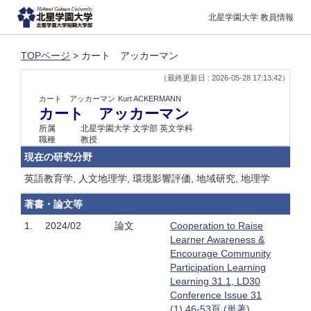
北星学園大学 教員情報
TOPページ
> カート アッカーマン
（最終更新日 : 2026-05-28 17:13:42）
カート アッカーマン
Kurt ACKERMANN
カート アッカーマン
所属
北星学園大学 文学部 英文学科
職種
教授
現在の研究分野
英語教育学, 人文地理学, 環境影響評価, 地域研究, 地理学
著書・論文等
1.
2024/02
論文
Cooperation to Raise
Learner Awareness &
Encourage Community
Participation Learning
Learning 31.1, LD30
Conference Issue 31
(1),46-53頁 (単著)