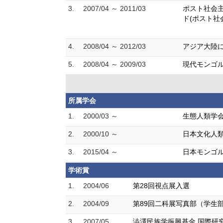
3.
2007/04 ～ 2011/03
ポスト社会主
ド(ポスト社
4.
2008/04 ～ 2012/03
アジア大陸に
5.
2008/04 ～ 2009/03
現代モンゴル
所属学会
1.
2000/03 ～
生態人類学
2.
2000/10 ～
日本文化人
3.
2015/04 ～
日本モンゴ
学術賞
1.
2004/06
第28回視点展入選
2.
2004/09
第89回二科展写真部（学生
3.
2007/05
澁澤民族学振興基金 国際研