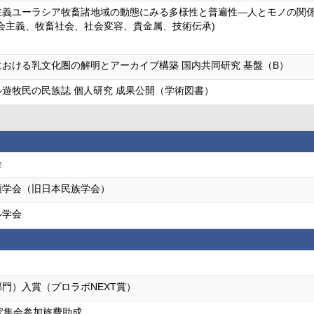
義ユーラシア牧畜諸地域の動態にみる多様性と普遍性—人とモノの関係よ
会主義、牧畜社会、社会変容、貴金属、技術伝承)
おける乳文化圏の解明とアーカイブ構築 国内共同研究 基盤（B）
遊牧民の民族誌 個人研究 成果公開（学術図書）
会
類学会（旧日本民族学会）
ル学会
部門）入賞（プロラボNEXT賞）
究集会参加旅費助成