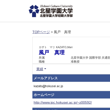
TOPページ
> 風戸 真理
カザト マリ
KAZATO,Mari
風戸 真理
所属
北星学園大学 国際学部 共通
職種
准教授
業績
メールアドレス
ホームページ
http://www.ipc.hokusei.ac.jp/~z00592/