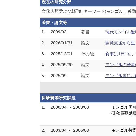
現在の研究分野
文化人類学, 地域研究 キーワード(モンゴル、移
著書・論文等
1.
2009/03
著書
現代モンゴル遊牧
2.
2026/01/31
論文
開発支援から生ま
3.
2025/12/01
その他
食事は1日1回、夜だ
4.
2025/09/30
論文
モンゴルの若者の
5.
2025/09
論文
モンゴル国における
科研費等研究課題
1.
2000/04 ～ 2003/03
モンゴル国
研究員奨励
2.
2003/04 ～ 2006/03
モンゴル牧