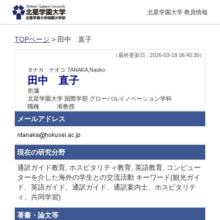
北星学園大学 教員情報
TOPページ
> 田中 直子
（最終更新日 : 2026-03-18 08:40:30）
タナカ ナオコ
TANAKA,Naoko
田中 直子
所属
北星学園大学 国際学部 グローバルイノベーション学科
職種
准教授
メールアドレス
現在の研究分野
通訳ガイド教育, ホスピタリティ教育, 英語教育, コンピュー
ターを介した海外の学生との交流活動 キーワード(観光ガイ
ド、英語ガイド、通訳ガイド、通訳案内士、ホスピタリテ
ィ、共同学習)
著書・論文等