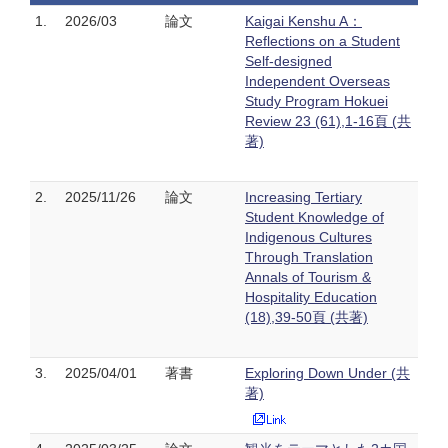
1.
2026/03
論文
Kaigai Kenshu A：
Reflections on a Student
Self-designed
Independent Overseas
Study Program Hokuei
Review 23 (61),1-16頁 (共
著)
2.
2025/11/26
論文
Increasing Tertiary
Student Knowledge of
Indigenous Cultures
Through Translation
Annals of Tourism &
Hospitality Education
(18),39-50頁 (共著)
3.
2025/04/01
著書
Exploring Down Under (共
著)