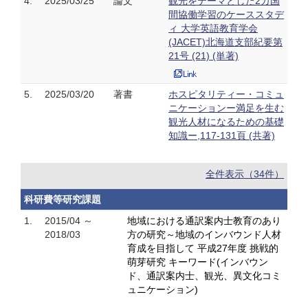
4.
2025/03/25
論文
観光をテーマとした2カ国
間協働学習のケーススタデ
ィ 大学英語教育学会
(JACET)北海道支部紀要第
21号 (21) (単著)
5.
2025/03/20
著書
ホスピタリティー・コミュ
ニケーションー満足を生む
観光人材になるための基礎
知識ー,117-131頁 (共著)
全件表示（34件）
科研費等研究課題
1.
2015/04 ～
地域における通訳案内士教育のあり
2018/03
方の研究～地域のインバウンド人材
育成を目指して 平成27年度 挑戦的
萌芽研究 キーワード(インバウン
ド、通訳案内士、観光、異文化コミ
ュニケーション)