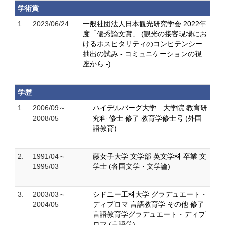
学術賞
1.
2023/06/24
一般社団法人日本観光研究学会 2022年
度「優秀論文賞」 (観光の接客現場にお
けるホスピタリティのコンピテンシー
抽出の試み - コミュニケーションの視
座から -)
学歴
1.
2006/09～
ハイデルバーグ大学 大学院 教育研
2008/05
究科 修士 修了 教育学修士号 (外国
語教育)
2.
1991/04～
藤女子大学 文学部 英文学科 卒業 文
1995/03
学士 (各国文学・文学論)
3.
2003/03～
シドニー工科大学 グラデュエート・
2004/05
ディプロマ 言語教育学 その他 修了
言語教育学グラデュエート・ディプ
ロマ (言語学)