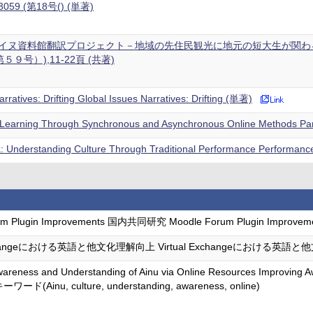
-3059 (第18号() (単著)
イヌ資料館翻訳プロジェクト－地域の先住民観光に地元の短大生が関わる
５９号）),11-22頁 (共著)
rratives: Drifting Global Issues Narratives: Drifting (単著)
Learning Through Synchronous and Asynchronous Online Methods P
: Understanding Culture Through Traditional Performance Performan
um Plugin Improvements 国内共同研究 Moodle Forum Plugin Improveme
Exchangeにおける英語と他文化理解向上 Virtual Exchangeにおける英
areness and Understanding of Ainu via Online Resources Improving A
ーワード(Ainu, culture, understanding, awareness, online)