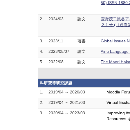
50) ISSN 1880
2.
2024/03
論文
萱野茂二風谷ア
２１号 (（通巻第
3.
2023/11
著書
Global Issues Na
4.
2023/05/07
論文
Ainu Language 
5.
2022/08
論文
The Māori Haka
科研費等研究課題
1.
2019/04 ～ 2020/03
Moodle For
2.
2019/04 ～ 2021/03
Virtual 
3.
2020/04 ～ 2023/03
Improving Aw
Resources キ