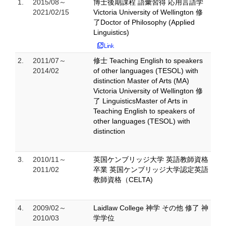
1.
2015/08～
博士後期課程 語彙習得 応用言語学
2021/02/15
Victoria University of Wellington 修
了Doctor of Philosophy (Applied
Linguistics)
2.
2011/07～
修士 Teaching English to speakers
2014/02
of other languages (TESOL) with
distinction Master of Arts (MA)
Victoria University of Wellington 修
了 LinguisticsMaster of Arts in
Teaching English to speakers of
other languages (TESOL) with
distinction
3.
2010/11～
英国ケンブリッジ大学 英語教師資格
2011/02
卒業 英国ケンブリッジ大学認定英語
教師資格（CELTA)
4.
2009/02～
Laidlaw College 神学 その他 修了 神
2010/03
学学位