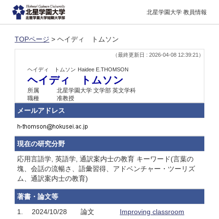
北星学園大学 教員情報
TOPページ
> ヘイディ トムソン
（最終更新日 : 2026-04-08 12:39:21）
ヘイディ トムソン
Haidee E.THOMSON
ヘイディ トムソン
所属
北星学園大学 文学部 英文学科
職種
准教授
メールアドレス
現在の研究分野
応用言語学, 英語学, 通訳案内士の教育 キーワード(言葉の
塊、会話の流暢さ、語彙習得、アドベンチャー・ツーリズ
ム、通訳案内士の教育)
著書・論文等
1.
2024/10/28
論文
Improving classroom