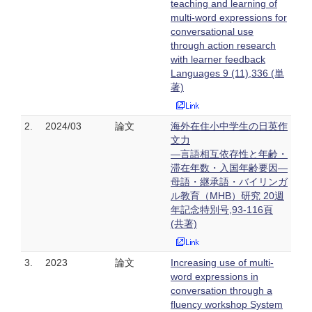
teaching and learning of
multi-word expressions for
conversational use
through action research
with learner feedback
Languages 9 (11),336 (単
著)
2.
2024/03
論文
海外在住小中学生の日英作
文力
―言語相互依存性と年齢・
滞在年数・入国年齢要因―
母語・継承語・バイリンガ
ル教育（MHB）研究 20週
年記念特別号,93-116頁
(共著)
3.
2023
論文
Increasing use of multi-
word expressions in
conversation through a
fluency workshop System