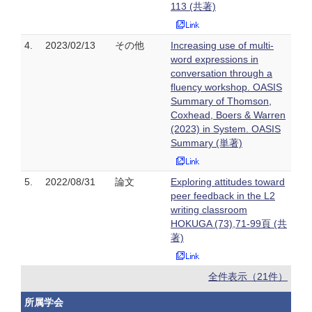
113 (共著)
4.
2023/02/13
その他
Increasing use of multi-
word expressions in
conversation through a
fluency workshop. OASIS
Summary of Thomson,
Coxhead, Boers & Warren
(2023) in System. OASIS
Summary (単著)
5.
2022/08/31
論文
Exploring attitudes toward
peer feedback in the L2
writing classroom
HOKUGA (73),71-99頁 (共
著)
全件表示（21件）
所属学会