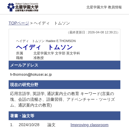
北星学園大学 教員情報
TOPページ
> ヘイディ トムソン
（最終更新日 : 2026-04-08 12:39:21）
ヘイディ トムソン
Haidee E.THOMSON
ヘイディ トムソン
所属
北星学園大学 文学部 英文学科
職種
准教授
メールアドレス
現在の研究分野
応用言語学, 英語学, 通訳案内士の教育 キーワード(言葉の
塊、会話の流暢さ、語彙習得、アドベンチャー・ツーリズ
ム、通訳案内士の教育)
著書・論文等
1.
2024/10/28
論文
Improving classroom