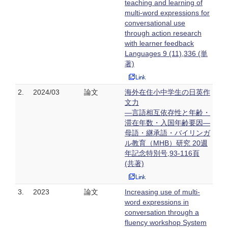
teaching and learning of
multi-word expressions for
conversational use
through action research
with learner feedback
Languages 9 (11),336 (単
著)
2.
2024/03
論文
海外在住小中学生の日英作
文力
―言語相互依存性と年齢・
滞在年数・入国年齢要因―
母語・継承語・バイリンガ
ル教育（MHB）研究 20週
年記念特別号,93-116頁
(共著)
3.
2023
論文
Increasing use of multi-
word expressions in
conversation through a
fluency workshop System