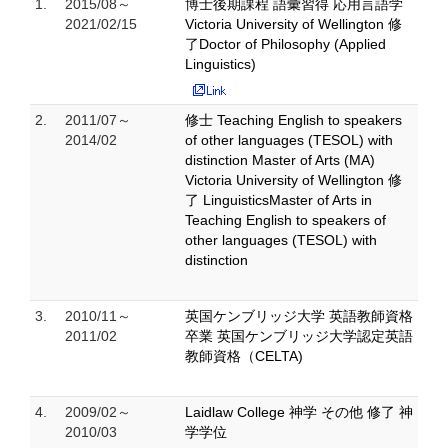
1.
2015/08～
博士後期課程 語彙習得 応用言語学
2021/02/15
Victoria University of Wellington 修
了Doctor of Philosophy (Applied
Linguistics)
2.
2011/07～
修士 Teaching English to speakers
2014/02
of other languages (TESOL) with
distinction Master of Arts (MA)
Victoria University of Wellington 修
了 LinguisticsMaster of Arts in
Teaching English to speakers of
other languages (TESOL) with
distinction
3.
2010/11～
英国ケンブリッジ大学 英語教師資格
2011/02
卒業 英国ケンブリッジ大学認定英語
教師資格（CELTA)
4.
2009/02～
Laidlaw College 神学 その他 修了 神
2010/03
学学位