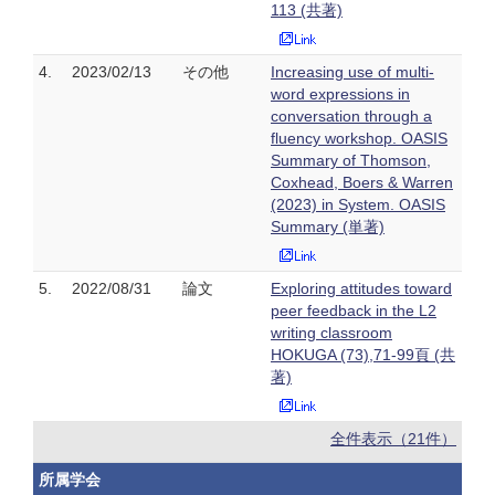
113 (共著)
4.
2023/02/13
その他
Increasing use of multi-
word expressions in
conversation through a
fluency workshop. OASIS
Summary of Thomson,
Coxhead, Boers & Warren
(2023) in System. OASIS
Summary (単著)
5.
2022/08/31
論文
Exploring attitudes toward
peer feedback in the L2
writing classroom
HOKUGA (73),71-99頁 (共
著)
全件表示（21件）
所属学会