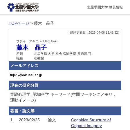
北星学園大学 教員情報
TOPページ
> 藤木 晶子
（最終更新日 : 2026-04-06 13:46:32）
フジキ アキコ
FUJIKI,Akiko
藤木 晶子
所属
北星学園大学 社会福祉学部 共通部門
職種
准教授
メールアドレス
現在の研究分野
実験心理学, 認知科学 キーワード(空間ワーキングメモリ，
運動イメージ)
著書・論文等
1.
2023/02/25
論文
Cognitive Structure of
Origami Imagery