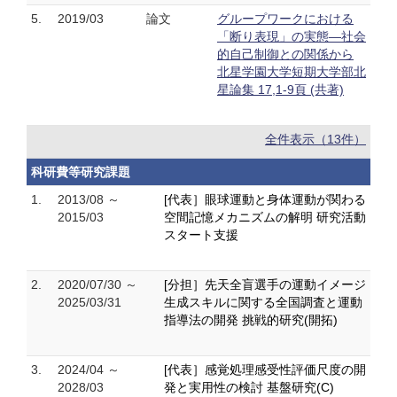
5.
2019/03
論文
グループワークにおける
「断り表現」の実態―社会
的自己制御との関係から
北星学園大学短期大学部北
星論集 17,1-9頁 (共著)
全件表示（13件）
科研費等研究課題
1.
2013/08 ～
[代表］眼球運動と身体運動が関わる
2015/03
空間記憶メカニズムの解明 研究活動
スタート支援
2.
2020/07/30 ～
[分担］先天全盲選手の運動イメージ
2025/03/31
生成スキルに関する全国調査と運動
指導法の開発 挑戦的研究(開拓)
3.
2024/04 ～
[代表］感覚処理感受性評価尺度の開
2028/03
発と実用性の検討 基盤研究(C)