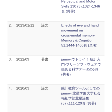
Perceptual and Motor
Skills 130 (3),1324-1346
頁 (共著)
2.
2023/01/12
論文
Effects of eye and hand
movement on
cross‑modal memory
Memory & Cognition
51,1444-1460頁 (単著)
3.
2022/09
著書
jamoviでトライ！ 統計入
門-フリーソフトウェアで
始める科学データの分析
(共著)
4.
2020/03
論文
統計教育ツールとしての
jamovi 北星学園大学社会
福祉学部北星論集
(57),111-129頁 (共著)