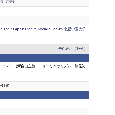
7頁 (共著)
an
and its Application to Modern Society 北星学園大学
全件表示（16件）
キーワード(新自由主義、ニューリベラリズム、鶴見祐
手研究