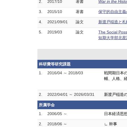
2.
2017/10
著書
War in the Hist
3.
2015/10
著書
保守的自由主義の
4.
2021/09/01
論文
新渡戸稲造と札幌農
5.
2019/03
論文
The Social Poss
短期大学部北星論集 
科研費等研究課題
1.
2016/04 ～ 2018/03
戦間期日本の
輔、人格、
2.
2022/04/01 ～ 2026/03/31
新渡戸稲造
所属学会
1.
2006/05 ～
日本経済思
2.
2018/06 ～
∟ 幹事