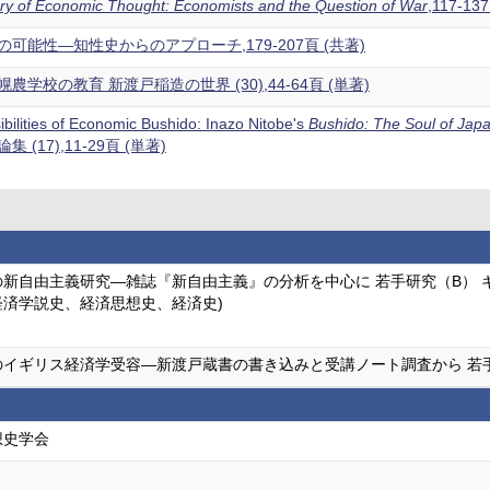
ory of Economic Thought: Economists and the Question of War
,117-13
可能性―知性史からのアプローチ,179-207頁 (共著)
学校の教育 新渡戸稲造の世界 (30),44-64頁 (単著)
ibilities of Economic Bushido: Inazo Nitobe's
Bushido: The Soul of Jap
(17),11-29頁 (単著)
新自由主義研究―雑誌『新自由主義』の分析を中心に 若手研究（B） 
経済学説史、経済思想史、経済史)
のイギリス経済学受容―新渡戸蔵書の書き込みと受講ノート調査から 若
想史学会