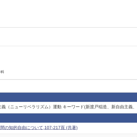
学科
主義（ニューリベラリズム）運動 キーワード(新渡戸稲造、新自由主義
の知的自由について,107-217頁 (共著)