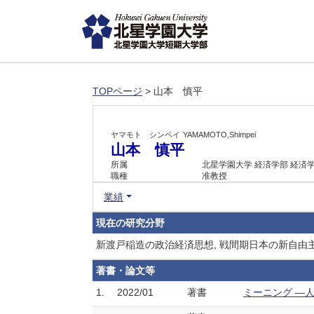
TOPページ
> 山本 慎平
ヤマモト シンペイ
YAMAMOTO,Shimpei
山本 慎平
所属
北星学園大学 経済学部 経済
職種
准教授
業績
現在の研究分野
新渡戸稲造の政治経済思想, 戦間期日本の新自由
著書・論文等
1.
2022/01
著書
ミーニング ―人間