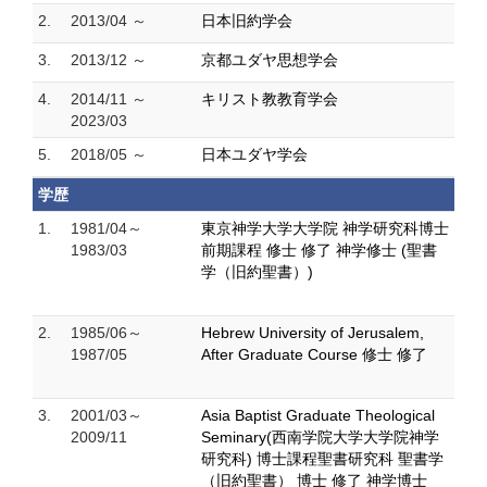
2.
2013/04 ～
日本旧約学会
3.
2013/12 ～
京都ユダヤ思想学会
4.
2014/11 ～
キリスト教教育学会
2023/03
5.
2018/05 ～
日本ユダヤ学会
学歴
1.
1981/04～
東京神学大学大学院 神学研究科博士
1983/03
前期課程 修士 修了 神学修士 (聖書
学（旧約聖書）)
2.
1985/06～
Hebrew University of Jerusalem,
1987/05
After Graduate Course 修士 修了
3.
2001/03～
Asia Baptist Graduate Theological
2009/11
Seminary(西南学院大学大学院神学
研究科) 博士課程聖書研究科 聖書学
（旧約聖書） 博士 修了 神学博士