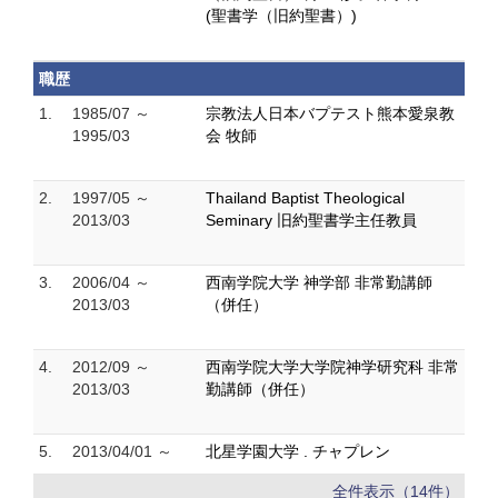
(聖書学（旧約聖書）)
職歴
1.
1985/07 ～
宗教法人日本バプテスト熊本愛泉教
1995/03
会 牧師
2.
1997/05 ～
Thailand Baptist Theological
2013/03
Seminary 旧約聖書学主任教員
3.
2006/04 ～
西南学院大学 神学部 非常勤講師
2013/03
（併任）
4.
2012/09 ～
西南学院大学大学院神学研究科 非常
2013/03
勤講師（併任）
5.
2013/04/01 ～
北星学園大学 . チャプレン
全件表示（14件）