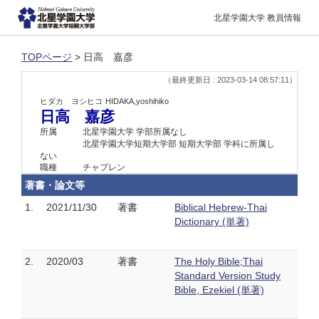
北星学園大学 教員情報
TOPページ
> 日高 嘉彦
（最終更新日 : 2023-03-14 08:57:11）
ヒダカ ヨシヒコ
HIDAKA,yoshihiko
日高 嘉彦
所属
北星学園大学 学部所属なし
北星学園大学短期大学部 短期大学部 学科に所属し
ない
職種
チャプレン
著書・論文等
1.
2021/11/30
著書
Biblical Hebrew-Thai
Dictionary (単著)
2.
2020/03
著書
The Holy Bible;Thai
Standard Version Study
Bible, Ezekiel (単著)