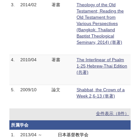
3.
2014/02
著書
Theology of the Old
Testament; Reading the
Old Testament from
Various Perspectives
(Bangkok: Thailand
Baptist Theological
Seminary, 2014) (単著)
4.
2010/04
著書
The Interlinear of Psalm
1-25,Hebrew-Thai Edition
(共著)
5.
2009/10
論文
Shabbat, the Crown of a
Week 2,6-13 (単著)
全件表示（8件）
所属学会
1.
2013/04 ～
日本基督教学会